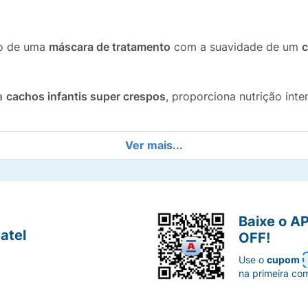
vo de uma
máscara de tratamento
com a suavidade de um
c
ra
cachos infantis super crespos
, proporciona nutrição int
Ver mais...
o oftalmo e dermatologicamente, não irrita os olhos e min
mento de pentear após a lavagem, reduzindo a quebra e o e
Baixe o A
mente macios, brilhantes e com um aspecto saudável.
atel
OFF!
Use o
cupom
super-heróis, a embalagem torna a rotina do banho mais d
na primeira co
a para o uso contínuo, oferecendo excelente custo-benefí