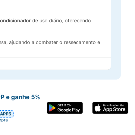
ondicionador
de uso diário, oferecendo
ensa, ajudando a combater o ressecamento e
imiza o risco de alergias, garantindo um
stresse nos fios e no bebê.
PP e ganhe 5%
APP5
ivertida e atrativa para as crianças.
mpra
cio.