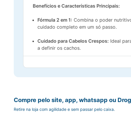
Benefícios e Características Principais:
Fórmula 2 em 1:
Combina o poder nutriti
cuidado completo em um só passo.
Cuidado para Cabelos Crespos:
Ideal pa
a definir os cachos.
Livre de Lágrimas e Hipoalergênico:
Testad
banho seguro e sem preocupações.
Desembaraço Eficaz:
Facilita muito o mo
Maciez e Brilho:
Deixa os cabelos extrema
Compre pelo site, app, whatsapp ou Drog
Retire na loja com agilidade e sem passar pelo caixa.
Embalagem Temática:
Com personagens de 
Volume Ideal (360ml):
Quantidade generos