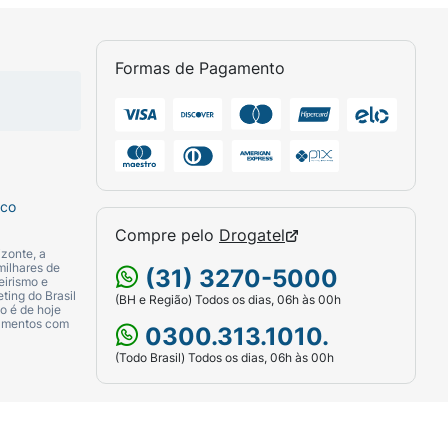
cionador e Máscara Super Crespinho
e
Formas de Pagamento
sco
Compre pelo
Drogatel
zonte, a
milhares de
(31) 3270-5000
eirismo e
ting do Brasil
(BH e Região) Todos os dias, 06h às 00h
o é de hoje
camentos com
0300.313.1010.
(Todo Brasil) Todos os dias, 06h às 00h