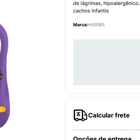
de lágrimas, hipoalergênic
cachos infantis
Marca:
HUGGIES
Calcular frete
Opções de entrega