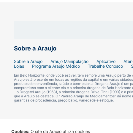
Mantenha os cachos do seu filho saudáveis, 
transforme a hora do banho em um momento
Sobre a Araujo
Sobre a Araujo
Araujo Manipulação
Aplicativo
Aten
Lojas
Programa Araujo Médico
Trabalhe Conosco
Em Belo Horizonte, onde você estiver, tem sempre uma Araujo perto de
Araujo está presente em todas as regiões da capital e em várias cidade
produtos de conveniência, saúde e bem-estar, a Drogaria Araujo é um pa
compromisso com o cliente: ela é a primeira drogaria de Belo Horizonte a
– o Drogatel Araujo (1963), a primeira drogaria Drive-Thru (1990) e a 
que a Araujo se destaca. O “Padrão Araujo de Medicamentos” dá nome
garantias de procedência, preço baixo, variedade e estoque.
Cookies:
O site da Araujo utiliza cookies