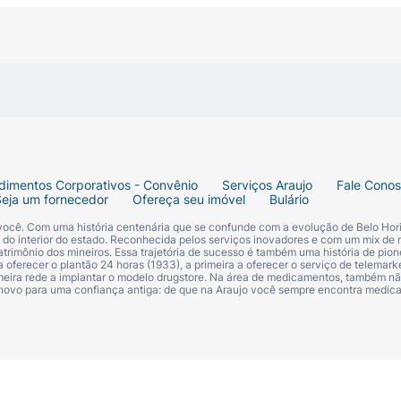
nutridos e fáceis de cuidar. Adquira o
Huggies Kids Condi
 de cuidado e diversão.
dimentos Corporativos - Convênio
Serviços Araujo
Fale Cono
Seja um fornecedor
Ofereça seu imóvel
Bulário
 você. Com uma história centenária que se confunde com a evolução de Belo Hori
s do interior do estado. Reconhecida pelos serviços inovadores e com um mix de 
trimônio dos mineiros. Essa trajetória de sucesso é também uma história de pion
 oferecer o plantão 24 horas (1933), a primeira a oferecer o serviço de telemarke
primeira rede a implantar o modelo drugstore. Na área de medicamentos, também nã
 novo para uma confiança antiga: de que na Araujo você sempre encontra medi