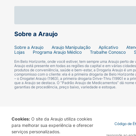
Sobre a Araujo
Sobre a Araujo
Araujo Manipulação
Aplicativo
Aten
Lojas
Programa Araujo Médico
Trabalhe Conosco
Em Belo Horizonte, onde você estiver, tem sempre uma Araujo perto de
Araujo está presente em todas as regiões da capital e em várias cidade
produtos de conveniência, saúde e bem-estar, a Drogaria Araujo é um pa
compromisso com o cliente: ela é a primeira drogaria de Belo Horizonte a
– o Drogatel Araujo (1963), a primeira drogaria Drive-Thru (1990) e a 
que a Araujo se destaca. O “Padrão Araujo de Medicamentos” dá nome
garantias de procedência, preço baixo, variedade e estoque.
Cookies:
O site da Araujo utiliza cookies
Termo de Uso
Portal da Privacidade
Covid-19
Código de É
para melhorar sua experiência e oferecer
serviços personalizados.
A Drogaria Araujo S/A informa que o seu site oficial corresponde ao e