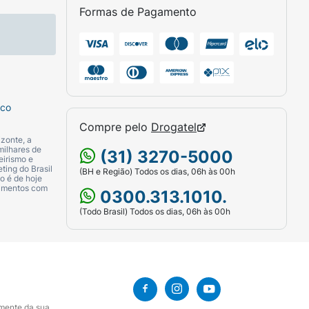
Formas de Pagamento
sco
Compre pelo
Drogatel
zonte, a
milhares de
(31) 3270-5000
eirismo e
ting do Brasil
(BH e Região) Todos os dias, 06h às 00h
o é de hoje
camentos com
0300.313.1010.
(Todo Brasil) Todos os dias, 06h às 00h
amente da sua