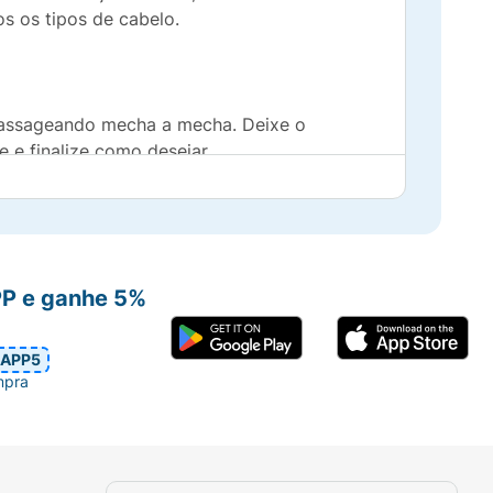
os os tipos de cabelo.
massageando mecha a mecha. Deixe o
 e finalize como desejar.
PP e ganhe 5%
APP5
mpra