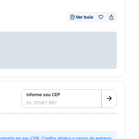
Ver bula
Informe seu CEP
ormado no seu CEP. Confira abaixo o prazo de entrega