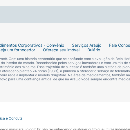
dimentos Corporativos - Convênio
Serviços Araujo
Fale Cono
Seja um fornecedor
Ofereça seu imóvel
Bulário
 você. Com uma história centenária que se confunde com a evolução de Belo Hori
s do interior do estado. Reconhecida pelos serviços inovadores e com um mix de 
trimônio dos mineiros. Essa trajetória de sucesso é também uma história de pion
 oferecer o plantão 24 horas (1933), a primeira a oferecer o serviço de telemarke
primeira rede a implantar o modelo drugstore. Na área de medicamentos, também nã
 novo para uma confiança antiga: de que na Araujo você sempre encontra medi
tica e Conduta
ndereço www.araujo.com.br, não reconhecendo qualquer outro que utilize indevid