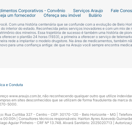
dimentos Corporativos - Convênio
Serviços Araujo
Fale Cono
Seja um fornecedor
Ofereça seu imóvel
Bulário
 você. Com uma história centenária que se confunde com a evolução de Belo Hori
s do interior do estado. Reconhecida pelos serviços inovadores e com um mix de 
trimônio dos mineiros. Essa trajetória de sucesso é também uma história de pion
 oferecer o plantão 24 horas (1933), a primeira a oferecer o serviço de telemarke
primeira rede a implantar o modelo drugstore. Na área de medicamentos, também nã
 novo para uma confiança antiga: de que na Araujo você sempre encontra medi
tica e Conduta
ndereço www.araujo.com.br, não reconhecendo qualquer outro que utilize indevid
pras em sites desconhecidos que se utilizem de forma fraudulenta da marca d
 3270-5000.
ço: Rua Curitiba 327 - Centro - CEP: 30170-120 - Belo Horizonte - MG | Telefon
s 00:00h | Consultores técnicos responsáveis: Hairton Ayres Azevedo Guimarã
hiago Aguiar Pinheiro - CRF Nº 13.748. Alvará Sanitário: 2025020713 | Autorizaç