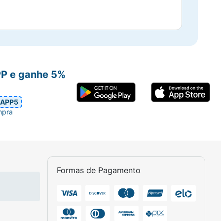
PP e ganhe 5%
APP5
mpra
Formas de Pagamento