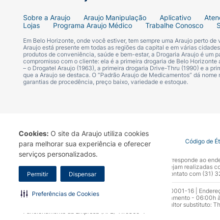
Sobre a Araujo
Araujo Manipulação
Aplicativo
Aten
Lojas
Programa Araujo Médico
Trabalhe Conosco
Em Belo Horizonte, onde você estiver, tem sempre uma Araujo perto de
Araujo está presente em todas as regiões da capital e em várias cidade
produtos de conveniência, saúde e bem-estar, a Drogaria Araujo é um pa
compromisso com o cliente: ela é a primeira drogaria de Belo Horizonte a
– o Drogatel Araujo (1963), a primeira drogaria Drive-Thru (1990) e a 
que a Araujo se destaca. O “Padrão Araujo de Medicamentos” dá nome
garantias de procedência, preço baixo, variedade e estoque.
Cookies:
O site da Araujo utiliza cookies
Termo de Uso
Portal da Privacidade
Covid-19
Código de É
para melhorar sua experiência e oferecer
serviços personalizados.
A Drogaria Araujo S/A informa que o seu site oficial corresponde ao e
marca. Para sua segurança recomendamos que não sejam realizadas com
Araujo S.A. Em caso de dúvidas, gentileza entrar em contato com (31)
Permitir
Dispensar
Razão Social: Drogaria Araujo S.A | CNPJ: 17.256.512.0001-16 | Endere
Preferências de Cookies
0300.313.1010 e (31) 3270-5000 Horário de funcionamento - 06:00h à
10.965 | Yasmin Silva Alvarenga – CRF 52.584 - Consultor substituto: T
Funcionamento da Empresa (AFE): 7.16355-1