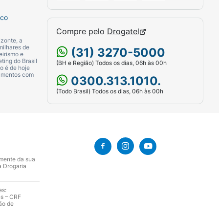
sco
Compre pelo
Drogatel
zonte, a
milhares de
(31) 3270-5000
eirismo e
ting do Brasil
(BH e Região) Todos os dias, 06h às 00h
o é de hoje
camentos com
0300.313.1010.
(Todo Brasil) Todos os dias, 06h às 00h
amente da sua
a Drogaria
es:
es – CRF
ão de