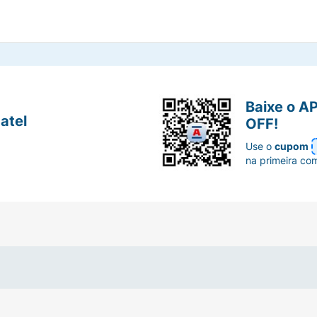
Baixe o A
atel
OFF!
Use o
cupom
na primeira co