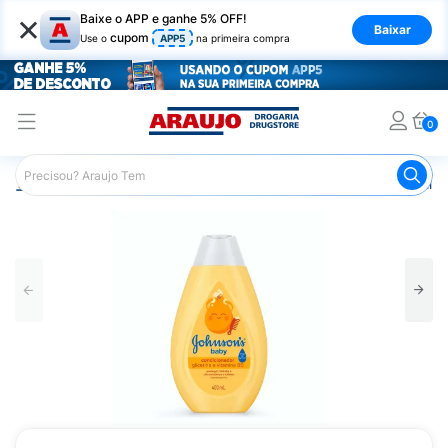
×
Baixe o APP e ganhe 5% OFF!
Baixar
cupom
Use o
APP5
na primeira compra
0
Araujo
Infantil
Banho Infantil
Condicionador Infantil