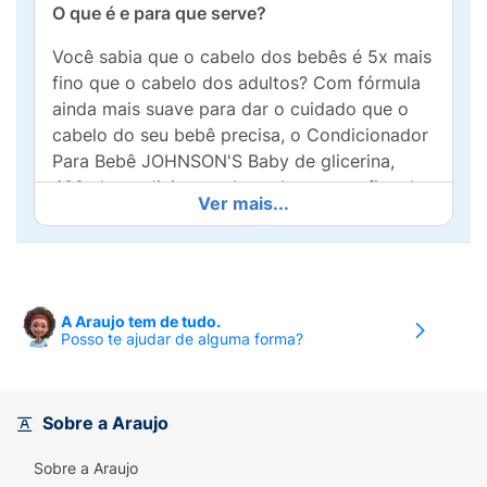
O que é e para que serve?
Você sabia que o cabelo dos bebês é 5x mais
fino que o cabelo dos adultos? Com fórmula
ainda mais suave para dar o cuidado que o
cabelo do seu bebê precisa, o Condicionador
Para Bebê JOHNSON'S Baby de glicerina,
400mL condiciona e desembaraça os fios de
Ver mais...
forma eficaz e segura, e deixa os fios macios
e fáceis de pentear, além de cuidar do couro
cabeludo para que o cabelo cresça mais
saudável. Testado por Pediatras e
Dermatologistas. Frasco com 20% de plástico
A Araujo tem de tudo.
Posso te ajudar de alguma forma?
reciclado, cuidando do seu bebê e do futuro
do nosso planeta!
Benefícios e diferenciais
Sobre a Araujo
- A fórmula CHEGA DE LÁGRIMAS permite
Sobre a Araujo
uma experiência sem choro, por ser suave