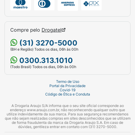
Precauções
Mantenha fora do alcance de crianças. Deve
ser aplicado por adulto ou sob sua
Compre pelo
Drogatel
supervisão. Evitar contato com os olhos.
Caso o produto entre em contato com os
(31) 3270-5000
olhos, lavar com água corrente em
(BH e Região) Todos os dias, 06h às 00h
abundância e procurar um médico. Não usar
0300.313.1010
se o couro cabeludo estiver ferido ou irritado.
Em caso de irritação, suspender o uso e
(Todo Brasil) Todos os dias, 06h às 00h
procurar um médico. Conservar em local
fresco e ao abrigo da luz solar direta. Este
Termo de Uso
Portal da Privacidade
produto foi formulado de maneira a minimizar
Covid-19
Código de Ética e Conduta
possível surgimento de alergia.
A Drogaria Araujo S/A informa que o seu site oficial corresponde ao
endereço www.araujo.com.br, não reconhecendo qualquer outro que
utilize indevidamente da sua marca. Para sua segurança recomendamos
que não sejam realizadas compras em sites desconhecidos que se utilizem
de forma fraudulenta da marca da Drogaria Araujo S.A. Em caso de
dúvidas, gentileza entrar em contato com (31) 3270-5000.