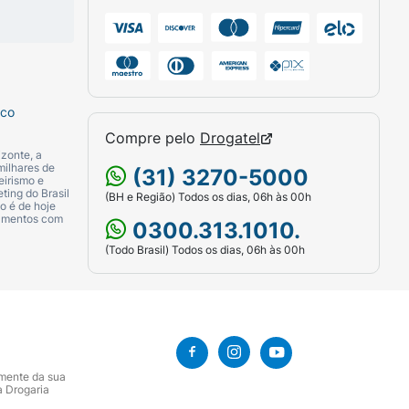
olhados, massageando-os suavemente. Deixe
sco
Compre pelo
Drogatel
zonte, a
milhares de
(31) 3270-5000
eirismo e
ting do Brasil
(BH e Região) Todos os dias, 06h às 00h
o é de hoje
camentos com
0300.313.1010.
ietelose, Cetyl Esters/ésteres cetílicos,
(Todo Brasil) Todos os dias, 06h às 00h
ncia, Cetrimonium Chloride/cloreto de
ntato com os olhos. Caso o produto entre em
amente da sua
ro cabeludo estiver ferido ou irritado. Em
a Drogaria