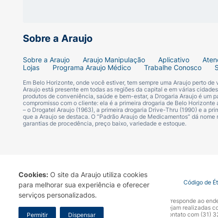
Como usar
Sobre a Araujo
Depois de usar o Shampoo JOHNSON’S para 
agir por alguns instantes e, em seguida, e
Sobre a Araujo
Araujo Manipulação
Aplicativo
Aten
Lojas
Programa Araujo Médico
Trabalhe Conosco
Indicações de uso:
seguro para todas as id
Em Belo Horizonte, onde você estiver, tem sempre uma Araujo perto de
Araujo está presente em todas as regiões da capital e em várias cidade
produtos de conveniência, saúde e bem-estar, a Drogaria Araujo é um pa
Composição
compromisso com o cliente: ela é a primeira drogaria de Belo Horizonte a
– o Drogatel Araujo (1963), a primeira drogaria Drive-Thru (1990) e a 
que a Araujo se destaca. O “Padrão Araujo de Medicamentos” dá nome
Aqua/água purificada, Cetearyl Alcohol/álcool
garantias de procedência, preço baixo, variedade e estoque.
Sodium Benzoate/benzoato de sódio, Behent
cetrimônio, Citric Acid/ácido cítrico.
Precauções
Cookies:
O site da Araujo utiliza cookies
Termo de Uso
Portal da Privacidade
Covid-19
Código de É
para melhorar sua experiência e oferecer
Mantenha fora do alcance de crianças. Deve
serviços personalizados.
A Drogaria Araujo S/A informa que o seu site oficial corresponde ao e
contato com os olhos, lavar com água corre
marca. Para sua segurança recomendamos que não sejam realizadas com
Araujo S.A. Em caso de dúvidas, gentileza entrar em contato com (31)
Permitir
Dispensar