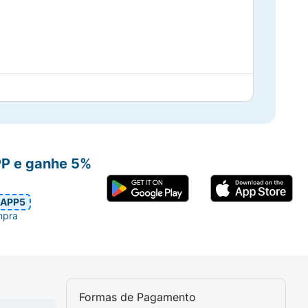
PP e ganhe 5%
APP5
mpra
Formas de Pagamento