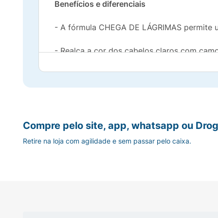
Benefícios e diferenciais
- A fórmula CHEGA DE LÁGRIMAS permite um
- Realça a cor dos cabelos claros com camo
- Feito com glicerina de origem natural, que
- Cabelos macios, sedosos e fáceis de pent
- Hipoalergênico, formulado para ser suave.
Compre pelo site, app, whatsapp ou Drog
Retire na loja com agilidade e sem passar pelo caixa.
- Livre de ingredientes que são agressivos à
- pH ideal para a delicada pele do bebê
- Testado por pediatras e dermatologistas.
- fragrância com extrato de camomila