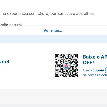
a experiência sem choro, por ser suave aos olhos.
mila natural
Ver mais...
 ajuda a hidratar o cabelo delicado do bebê.
ear
Baixe o A
atel
OFF!
Use o
cupom
 pele do bebê (corantes, parabenos, ftalatos e sulfato)
na primeira co