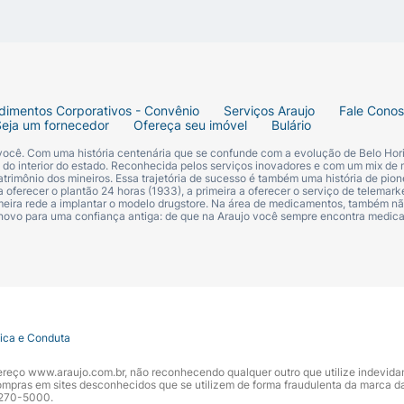
Cabelos Claros, aplique o condicionador nos cabelos m
nxágue bem. Adequado para o uso diário.
dimentos Corporativos - Convênio
Serviços Araujo
Fale Cono
Seja um fornecedor
Ofereça seu imóvel
Bulário
ade
 você. Com uma história centenária que se confunde com a evolução de Belo Hori
s do interior do estado. Reconhecida pelos serviços inovadores e com um mix de 
trimônio dos mineiros. Essa trajetória de sucesso é também uma história de pion
 oferecer o plantão 24 horas (1933), a primeira a oferecer o serviço de telemarke
primeira rede a implantar o modelo drugstore. Na área de medicamentos, também nã
 novo para uma confiança antiga: de que na Araujo você sempre encontra medi
 cetoestearílico, Glycerin/glicerol, Hydroxyethylcellulose/h
rimonium Chloride/cloreto de beentrimônio, Parfum/fragrâ
tica e Conduta
 ser aplicado por adulto ou sob sua supervisão. Evitar co
ndereço www.araujo.com.br, não reconhecendo qualquer outro que utilize indevid
nte em abundância e procurar um médico. Não usar se o cou
pras em sites desconhecidos que se utilizem de forma fraudulenta da marca d
 3270-5000.