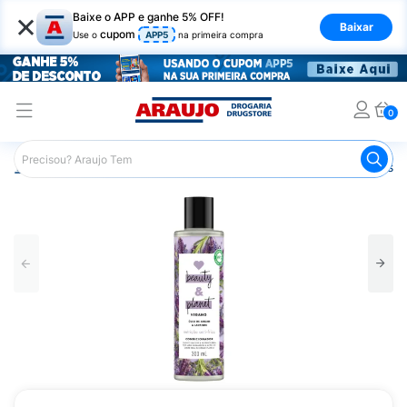
×
Baixe o APP e ganhe 5% OFF!
Baixar
cupom
Use o
APP5
na primeira compra
0
Araujo
Cabelo
Condicionador
Cabelos Ressecados o