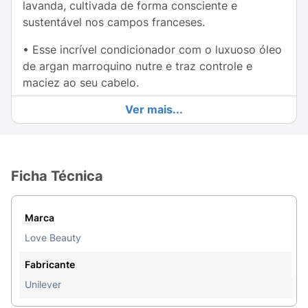
lavanda, cultivada de forma consciente e
sustentável nos campos franceses.
• Esse incrível condicionador com o luxuoso óleo
de argan marroquino nutre e traz controle e
maciez ao seu cabelo.
Ver mais...
• A fórmula de Smooth & Serene é vegana e não
testada em animais. Além disso, é livre de
Parabenos, Silicones e Corantes.
• Nossos frascos não são tão transparentes, pois
Ficha Técnica
são feitos de plástico 100% reciclado. Eles
também são recicláveis, assim causamos menos
Marca
impacto no meio ambiente.
Love Beauty
• Nós acreditamos que você não precisa abrir
mão de ficar bonita para cuidar do planeta. Por
Fabricante
isso, Love Beauty & Planet incentiva suas
Unilever
consumidoras a fazerem pequena ações de amor