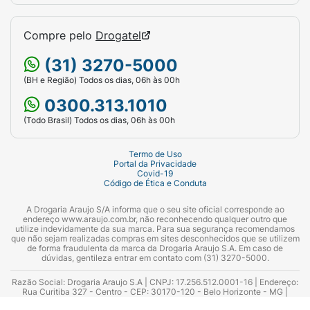
Compre pelo
Drogatel
(31) 3270-5000
(BH e Região) Todos os dias, 06h às 00h
0300.313.1010
(Todo Brasil) Todos os dias, 06h às 00h
Termo de Uso
Portal da Privacidade
Covid-19
Código de Ética e Conduta
A Drogaria Araujo S/A informa que o seu site oficial corresponde ao
endereço www.araujo.com.br, não reconhecendo qualquer outro que
utilize indevidamente da sua marca. Para sua segurança recomendamos
que não sejam realizadas compras em sites desconhecidos que se utilizem
de forma fraudulenta da marca da Drogaria Araujo S.A. Em caso de
dúvidas, gentileza entrar em contato com (31) 3270-5000.
Razão Social: Drogaria Araujo S.A | CNPJ: 17.256.512.0001-16 | Endereço:
Rua Curitiba 327 - Centro - CEP: 30170-120 - Belo Horizonte - MG |
Telefones: 0300.313.1010 e (31) 3270-5000 Horário de funcionamento -