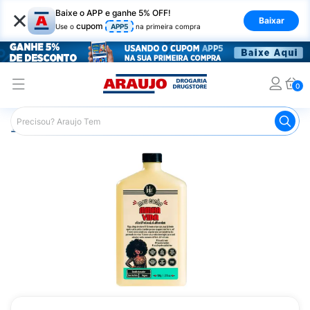
×
Baixe o APP e ganhe 5% OFF!
Baixar
cupom
Use o
APP5
na primeira compra
0
Araujo
Cabelo
Condicionador
Cabelos Cacheados