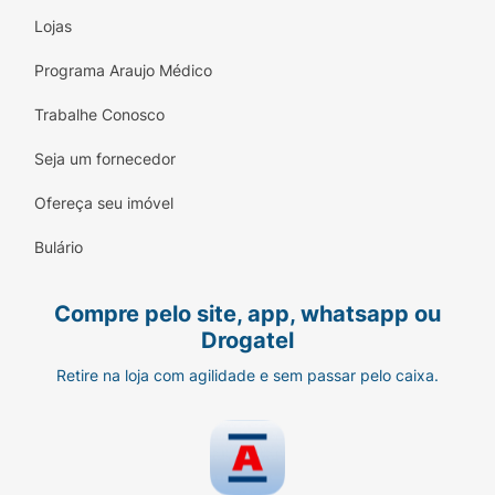
Oil³,Behentrimonium Chloride , Glicerin, Parfum,
Lojas
Isopropyl Alcohol,Dicetyldimonium Chloride,
Benzyl Alcohol, Caprylyl Glycol, CitricAcid,
Programa Araujo Médico
Disodium EDTA, Sodium Hydroxide,
Trabalhe Conosco
Pentaerithrityl Tetra-di-t-Butyl
Hidroxyhydrocinnamate, Benzyl Salicylate, Hexyl
Seja um fornecedor
Cinnamal,Vinegar³, Lavandula Angustifolia Flower
Extract³, RosmarinusOfficinalis Leaf Extract³,
Ofereça seu imóvel
Salvia Officinalis Leaf Extract³, ThymusVulgaris
Bulário
Flower/Leaf Extract³, Potassium Sorbate,
SodiumBenzoate.
Compre pelo site, app, whatsapp ou
Drogatel
Retire na loja com agilidade e sem passar pelo caixa.