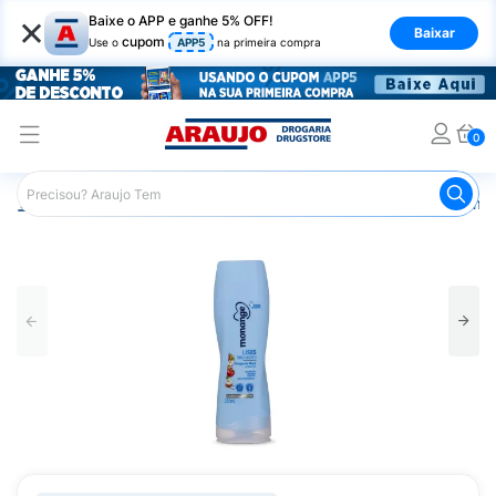
×
Baixe o APP e ganhe 5% OFF!
Baixar
cupom
Use o
APP5
na primeira compra
0
Araujo
Cabelo
Condicionador
Cabelos Lisos ou com F