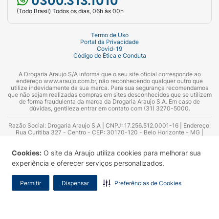
0300.313.1010
(Todo Brasil) Todos os dias, 06h às 00h
Termo de Uso
Portal da Privacidade
Covid-19
Código de Ética e Conduta
A Drogaria Araujo S/A informa que o seu site oficial corresponde ao
endereço www.araujo.com.br, não reconhecendo qualquer outro que
utilize indevidamente da sua marca. Para sua segurança recomendamos
que não sejam realizadas compras em sites desconhecidos que se utilizem
de forma fraudulenta da marca da Drogaria Araujo S.A. Em caso de
dúvidas, gentileza entrar em contato com (31) 3270-5000.
Razão Social: Drogaria Araujo S.A | CNPJ: 17.256.512.0001-16 | Endereço:
Rua Curitiba 327 - Centro - CEP: 30170-120 - Belo Horizonte - MG |
Telefones: 0300.313.1010 e (31) 3270-5000 Horário de funcionamento -
06:00h às 00:00h | Consultores técnicos responsáveis: Hairton Ayres
Cookies:
O site da Araujo utiliza cookies para melhorar sua
Azevedo Guimarães – CRF 10.965 | Yasmin Silva Alvarenga – CRF 52.584 -
Consultor substituto: Thiago Aguiar Pinheiro - CRF Nº 13.748. Alvará
experiência e oferecer serviços personalizados.
Sanitário: 2025020713 | Autorização de Funcionamento da Empresa (AFE):
7.16355-1
Permitir
Dispensar
Preferências de Cookies