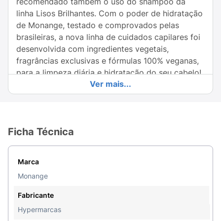
recomendado também o uso do shampoo da
linha Lisos Brilhantes. Com o poder de hidratação
de Monange, testado e comprovados pelas
brasileiras, a nova linha de cuidados capilares foi
desenvolvida com ingredientes vegetais,
fragrâncias exclusivas e fórmulas 100% veganas,
para a limpeza diária e hidratação do seu cabelo!
Ver mais...
Além disso, é livre de corantes, petrolato,
parabenos e silicone. Todos os produtos
Monange são aprovados pelo programa Leaping
Bunny da Cruelty Free International, padrão ouro
Ficha Técnica
globalmente reconhecido para produtos livres de
crueldade animal.
Marca
Benefícios:
Monange
• Lisos intensos
Fabricante
• Lisos brilhantes
Hypermarcas