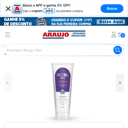
×
Baixe o APP e ganhe 5% OFF!
Baixar
cupom
Use o
APP5
na primeira compra
0
Araujo
Cabelo
Condicionador
Cabelos com Queda