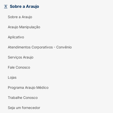
durante as atividades diárias (como lavar,
Sobre a Araujo
pentear ou secar), além de proporcionar um
cabelo visivelmente mais brilhante,
Sobre a Araujo
profundamente hidratado, nutrido e cheio de
vitalidade.
Araujo Manipulação
Principais Benefícios:
Aplicativo
Ação Antiquebra Comprovada:
Reduz
Atendimentos Corporativos - Convênio
drasticamente o rompimento dos fios
durante a lavagem, escovação e secagem
Serviços Araujo
térmica.
Fale Conosco
Rotina de Tratamento (Passo 02):
O
Lojas
complemento perfeito após o shampoo,
selando o tratamento e condicionando
Programa Araujo Médico
profundamente.
Trabalhe Conosco
Fórmula Fortalecedora:
Enriquecido com
Silício e Antioxidantes para reconstruir e
Seja um fornecedor