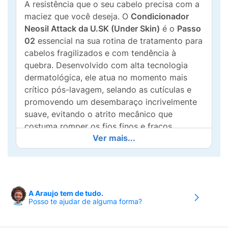
A resistência que o seu cabelo precisa com a
maciez que você deseja. O
Condicionador
Neosil Attack da U.SK (Under Skin)
é o
Passo
02
essencial na sua rotina de tratamento para
cabelos fragilizados e com tendência à
quebra. Desenvolvido com alta tecnologia
dermatológica, ele atua no momento mais
crítico pós-lavagem, selando as cutículas e
promovendo um desembaraço incrivelmente
suave, evitando o atrito mecânico que
costuma romper os fios finos e fracos.
Ver mais...
Sua fórmula exclusiva é potencializada pela
união do
Silício
, que atua na reestruturação e
fortalecimento interno da fibra capilar, com
Antioxidantes
que protegem o cabelo contra
A Araujo tem de tudo.
os danos e o envelhecimento precoce. O
Posso te ajudar de alguma forma?
resultado desse tratamento contínuo é uma
redução significativa da quebra dos fios