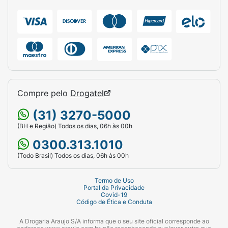
Deixe agir por alguns minutos e enxágue
abundantemente. Para um tratamento
completo, finalize com o Sérum Neosil Attack
(Passo 03).
Ficha Técnica:
Marca:
U.SK (Under Skin).
Compre pelo
Drogatel
Linha:
Neosil Attack.
(31) 3270-5000
Produto:
Condicionador (Passo 02).
(BH e Região) Todos os dias, 06h às 00h
0300.313.1010
Indicação:
Cabelos fragilizados e com
(Todo Brasil) Todos os dias, 06h às 00h
quebra.
Principais Ativos:
Silício e Antioxidantes.
Termo de Uso
Portal da Privacidade
Covid-19
Diferencial:
Reduz a quebra ao lavar,
Código de Ética e Conduta
pentear ou secar.
A Drogaria Araujo S/A informa que o seu site oficial corresponde ao