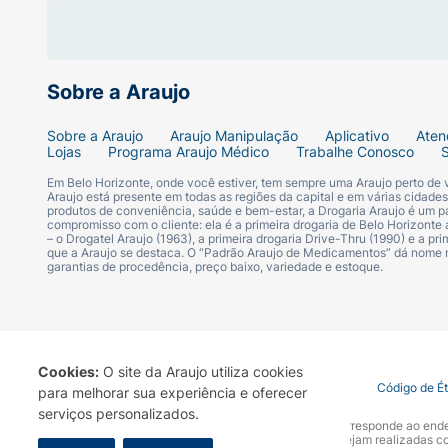
Sobre a Araujo
Sobre a Araujo
Araujo Manipulação
Aplicativo
Aten
Lojas
Programa Araujo Médico
Trabalhe Conosco
Em Belo Horizonte, onde você estiver, tem sempre uma Araujo perto de
Araujo está presente em todas as regiões da capital e em várias cidade
produtos de conveniência, saúde e bem-estar, a Drogaria Araujo é um pa
compromisso com o cliente: ela é a primeira drogaria de Belo Horizonte a
– o Drogatel Araujo (1963), a primeira drogaria Drive-Thru (1990) e a 
que a Araujo se destaca. O “Padrão Araujo de Medicamentos” dá nome
garantias de procedência, preço baixo, variedade e estoque.
Cookies:
O site da Araujo utiliza cookies
Termo de Uso
Portal da Privacidade
Covid-19
Código de É
para melhorar sua experiência e oferecer
serviços personalizados.
A Drogaria Araujo S/A informa que o seu site oficial corresponde ao e
marca. Para sua segurança recomendamos que não sejam realizadas com