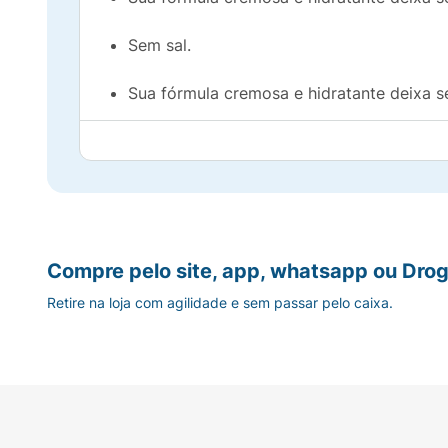
Sem sal.
Sua fórmula cremosa e hidratante deixa s
Sem sal.
Para cabelos secos e danificados
Embalagem 25% conteúdo reciclado
Compre pelo site, app, whatsapp ou Drog
Retire na loja com agilidade e sem passar pelo caixa.