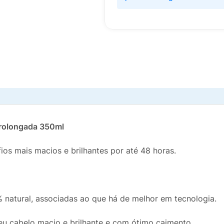
Prolongada 350ml
fios mais macios e brilhantes por até 48 horas.
 natural, associadas ao que há de melhor em tecnologia.
eu cabelo macio e brilhante e com ótimo caimento.