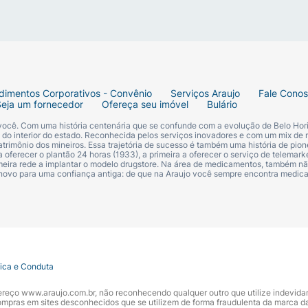
dimentos Corporativos - Convênio
Serviços Araujo
Fale Cono
Seja um fornecedor
Ofereça seu imóvel
Bulário
 você. Com uma história centenária que se confunde com a evolução de Belo Hori
s do interior do estado. Reconhecida pelos serviços inovadores e com um mix de 
trimônio dos mineiros. Essa trajetória de sucesso é também uma história de pion
 oferecer o plantão 24 horas (1933), a primeira a oferecer o serviço de telemarke
primeira rede a implantar o modelo drugstore. Na área de medicamentos, também nã
 novo para uma confiança antiga: de que na Araujo você sempre encontra medi
tica e Conduta
ndereço www.araujo.com.br, não reconhecendo qualquer outro que utilize indevid
pras em sites desconhecidos que se utilizem de forma fraudulenta da marca d