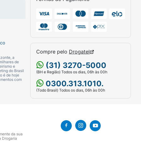
sco
Compre pelo
Drogatel
zonte, a
milhares de
(31) 3270-5000
eirismo e
ting do Brasil
(BH e Região) Todos os dias, 06h às 00h
o é de hoje
camentos com
0300.313.1010.
(Todo Brasil) Todos os dias, 06h às 00h
amente da sua
a Drogaria