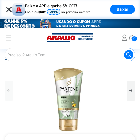
×
Baixe o APP e ganhe 5% OFF!
Baixar
cupom
Use o
APP5
na primeira compra
0
Araujo
Cabelo
Condicionador
Cabelos com Queda