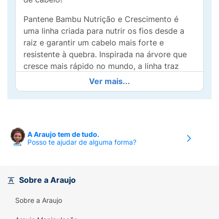
Pantene Bambu Nutrição e Crescimento é
uma linha criada para nutrir os fios desde a
raiz e garantir um cabelo mais forte e
resistente à quebra. Inspirada na árvore que
cresce mais rápido no mundo, a linha traz
ingredientes naturais que proporcionam força,
Ver mais...
flexibilidade e crescimento ao fios. A
combinação de extrato de bambu, óleo de
rícino e cafeína combate o ciclo de quebra do
cabelo e abre novas possibilidades para você
A Araujo tem de tudo.
se sentir empoderada e se expressar usando
Posso te ajudar de alguma forma?
seu cabelo do seu jeito.
O Condicionador Pantene Bambu Nutre &
Cresce trata os cabelos e as cutículas para
Sobre a Araujo
nutrir o cabelo desde a raiz até as pontas e
Sobre a Araujo
dar força para evitar a queda. Além de conter
extrato de bambu, óleo de rícino e cafeína,