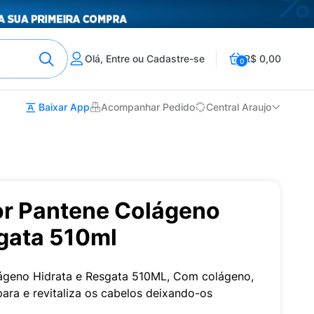
Olá, Entre ou Cadastre-se
R$ 0,00
0
Baixar App
Acompanhar Pedido
Central Araujo
r Pantene Colágeno
sgata 510ml
ágeno Hidrata e Resgata 510ML, Com colágeno,
para e revitaliza os cabelos deixando-os