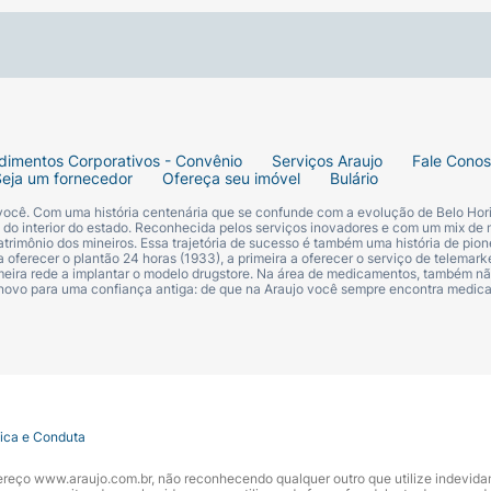
dimentos Corporativos - Convênio
Serviços Araujo
Fale Cono
Seja um fornecedor
Ofereça seu imóvel
Bulário
 você. Com uma história centenária que se confunde com a evolução de Belo Hori
s do interior do estado. Reconhecida pelos serviços inovadores e com um mix de 
trimônio dos mineiros. Essa trajetória de sucesso é também uma história de pion
 oferecer o plantão 24 horas (1933), a primeira a oferecer o serviço de telemarke
primeira rede a implantar o modelo drugstore. Na área de medicamentos, também nã
 novo para uma confiança antiga: de que na Araujo você sempre encontra medi
tica e Conduta
ndereço www.araujo.com.br, não reconhecendo qualquer outro que utilize indevid