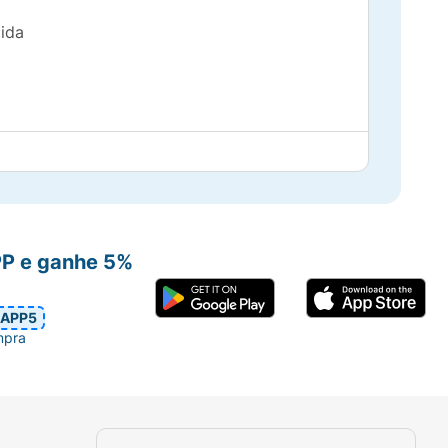
ida
rição capilar por dentro e por fora
ados
PP e ganhe 5%
APP5
mpra