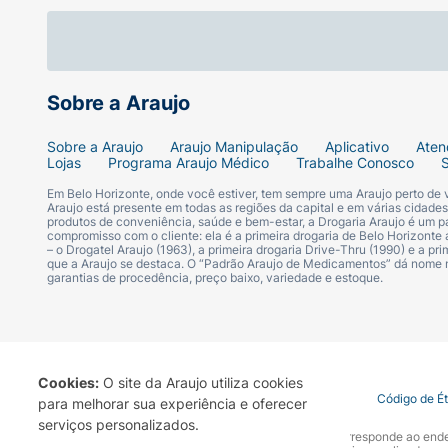
Sobre a Araujo
Sobre a Araujo
Araujo Manipulação
Aplicativo
Aten
Lojas
Programa Araujo Médico
Trabalhe Conosco
Em Belo Horizonte, onde você estiver, tem sempre uma Araujo perto de
Araujo está presente em todas as regiões da capital e em várias cidade
produtos de conveniência, saúde e bem-estar, a Drogaria Araujo é um pa
compromisso com o cliente: ela é a primeira drogaria de Belo Horizonte a
– o Drogatel Araujo (1963), a primeira drogaria Drive-Thru (1990) e a 
que a Araujo se destaca. O “Padrão Araujo de Medicamentos” dá nome
garantias de procedência, preço baixo, variedade e estoque.
Cookies:
O site da Araujo utiliza cookies
Termo de Uso
Portal da Privacidade
Covid-19
Código de É
para melhorar sua experiência e oferecer
serviços personalizados.
A Drogaria Araujo S/A informa que o seu site oficial corresponde ao e