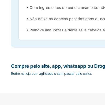
• Com ingredientes de condicionamento ati
• Não deixa os cabelos pesados após o uso
• Remove impurezas e deixa seus cabelos a
• Com nutrientes PRO-V que proporcionam a
• Com tecnologia que penetra até a raiz, aj
Compre pelo site, app, whatsapp ou Drog
Retire na loja com agilidade e sem passar pelo caixa.