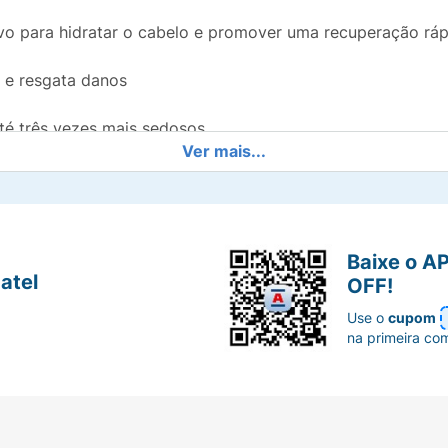
vo para hidratar o cabelo e promover uma recuperação ráp
 e resgata danos
té três vezes mais sedosos
Ver mais...
os cabelos quebrados e danificados uma recuperação e nut
udando a prevenir os danos e a hidratar os cabelos ressec
Baixe o A
atel
OFF!
Use o
cupom
na primeira co