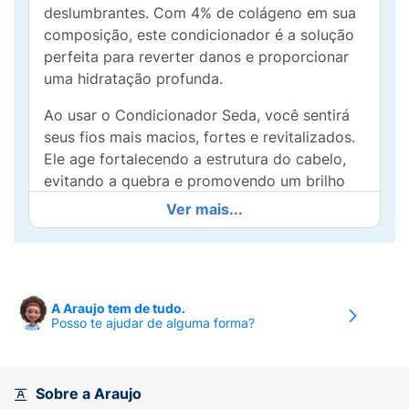
deslumbrantes. Com 4% de colágeno em sua
composição, este condicionador é a solução
perfeita para reverter danos e proporcionar
uma hidratação profunda.
Ao usar o Condicionador Seda, você sentirá
seus fios mais macios, fortes e revitalizados.
Ele age fortalecendo a estrutura do cabelo,
evitando a quebra e promovendo um brilho
radiante. Ideal para todos os tipos de cabelo,
Ver mais...
proporciona um desembaraço fácil e uma
sensação de leveza que você vai adorar.
Após o uso do Shampoo Seda, aplique o
condicionador e sinta a transformação em
A Araujo tem de tudo.
Posso te ajudar de alguma forma?
seus cabelos. Invista em saúde e beleza
capilar e deixe seus fios prontos para brilhar
a cada dia! Com Seda, alcançar a beleza e a
vitalidade que você deseja nunca foi tão
Sobre a Araujo