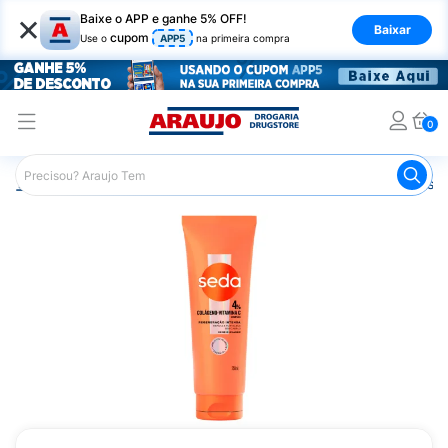
×
Baixe o APP e ganhe 5% OFF!
Baixar
cupom
Use o
APP5
na primeira compra
0
Araujo
Cabelo
Condicionador
Cabelos de Todos os T