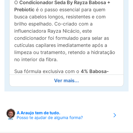
O
Condicionador Seda By Rayza Babosa +
Prebiotic
é o passo essencial para quem
busca cabelos longos, resistentes e com
brilho espelhado. Co-criado com a
influenciadora Rayza Nicácio, este
condicionador foi formulado para selar as
cutículas capilares imediatamente após a
limpeza ou tratamento, retendo a hidratação
no interior da fibra.
Sua fórmula exclusiva com o
4% Babosa-
Prebiotic Oil Complex
oferece um
Ver mais...
desembaraço suave e eficaz, reduzindo a
quebra causada pela escovação. A
combinação da
Babosa
, que hidrata
profundamente, com os
Prebióticos
, que
A Araujo tem de tudo.
cuidam do equilíbrio do couro cabeludo,
Posso te ajudar de alguma forma?
garante que o cabelo cresça
7x mais forte
. É
o condicionamento perfeito para fios que