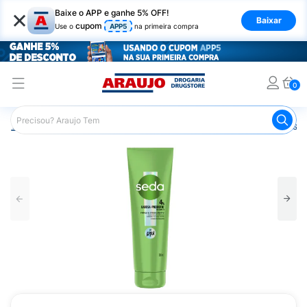
×
Baixe o APP e ganhe 5% OFF!
Baixar
cupom
Use o
APP5
na primeira compra
0
Araujo
Cabelo
Condicionador
Cabelos de Todos os T