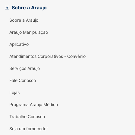
precisam de vida, maciez e proteção contra o
Sobre a Araujo
desgaste diário.
Sobre a Araujo
Principais Diferenciais:
Selagem Imediata:
Fecha as cutículas do fio,
Araujo Manipulação
mantendo a hidratação e reduzindo o frizz.
Aplicativo
Resistência à Quebra:
Fortalece a estrutura
Atendimentos Corporativos - Convênio
capilar para um crescimento visivelmente
mais saudável.
Serviços Araujo
Ação Prebiótica:
Contribui para a saúde do
Fale Conosco
ecossistema capilar desde a raiz.
Lojas
Hidratação com Leveza:
A Babosa entrega
maciez e brilho sem deixar os fios pesados.
Programa Araujo Médico
Desembaraço Fácil:
Facilita o penteado e
Trabalhe Conosco
evita danos mecânicos aos fios úmidos.
Seja um fornecedor