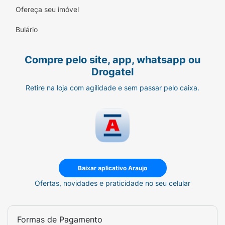
Ficha Técnica:
Ofereça seu imóvel
Marca:
Seda.
Bulário
Linha:
By Rayza (Babosa + Prebiotic).
Compre pelo site, app, whatsapp ou
Tipo:
Condicionador.
Drogatel
Volume:
250ml.
Retire na loja com agilidade e sem passar pelo caixa.
Indicação:
Cabelos fracos, quebradiços ou
com dificuldade de crescimento.
Baixar aplicativo Araujo
Ofertas, novidades e praticidade no seu celular
Formas de Pagamento