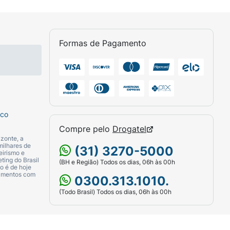
r Seda Mega Crescimento nas mãos e
aiz. Massageie suavemente, enluvando mecha
Formas de Pagamento
na redução da queda e no estímulo do
sco
Compre pelo
Drogatel
zonte, a
milhares de
(31) 3270-5000
eirismo e
ting do Brasil
(BH e Região) Todos os dias, 06h às 00h
o é de hoje
camentos com
0300.313.1010.
(Todo Brasil) Todos os dias, 06h às 00h