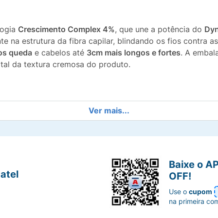
logia
Crescimento Complex 4%
, que une a potência do
Dyn
e na estrutura da fibra capilar, blindando os fios contra 
os queda
e cabelos até
3cm mais longos e fortes
. A embal
tal da textura cremosa do produto.
ue derrete nos fios, facilitando o pentear e evitando a qu
Ver mais...
lar, reduzindo drasticamente a queda por quebra.
 a crescerem mais fortes e alcançarem até 3cm a mais de 
Baixe o A
atel
OFF!
ora enriquecida com Dynoxidil® e Ceramidas, que reparam
Use o
cupom
na primeira co
 250ml que facilita a dosagem e evita desperdícios.