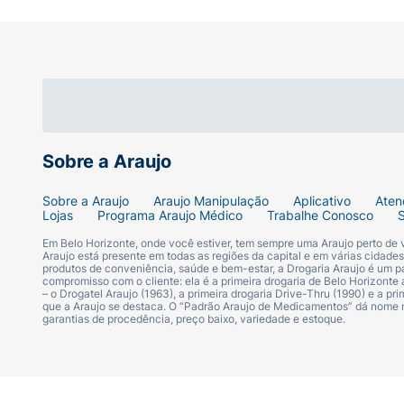
Sugestão de Uso:
Após lavar os cabelos com o shampoo da l
aplique sobre os cabelos úmidos. Concentr
por mecha, e deixe agir por 1 a 2 minutos.
crescimento, utilize a linha completa Seda
Ficha Técnica:
Sobre a Araujo
Marca:
Seda.
Sobre a Araujo
Araujo Manipulação
Aplicativo
Aten
Lojas
Programa Araujo Médico
Trabalhe Conosco
Linha:
Mega Crescimento.
Em Belo Horizonte, onde você estiver, tem sempre uma Araujo perto de
Araujo está presente em todas as regiões da capital e em várias cidade
produtos de conveniência, saúde e bem-estar, a Drogaria Araujo é um pa
compromisso com o cliente: ela é a primeira drogaria de Belo Horizonte a
Produto:
Condicionador Capilar.
– o Drogatel Araujo (1963), a primeira drogaria Drive-Thru (1990) e a 
que a Araujo se destaca. O “Padrão Araujo de Medicamentos” dá nome
garantias de procedência, preço baixo, variedade e estoque.
Ativos Principais:
Crescimento Complex 4%
Ação Prometida:
10x menos queda, fios ma