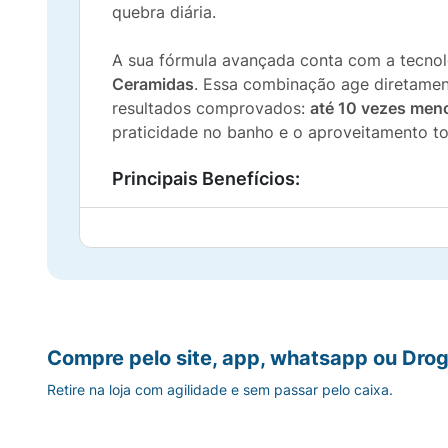
quebra diária.
A sua fórmula avançada conta com a tecno
Ceramidas
. Essa combinação age diretament
resultados comprovados:
até 10 vezes men
praticidade no banho e o aproveitamento to
Principais Benefícios:
Desembaraço Imediato:
Textura cremosa q
10x Menos Queda:
Fortalece a fibra capi
Crescimento Comprovado:
Ajuda os fios
Compre pelo site, app, whatsapp ou Drog
Crescimento Complex 4%:
Fórmula inovad
Retire na loja com agilidade e sem passar pelo caixa.
Embalagem Prática:
Bisnaga
soft touch
de