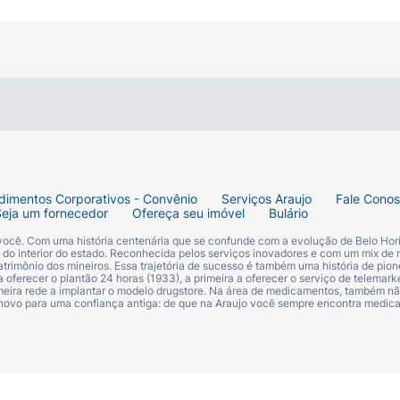
inha, coloque uma quantidade adequada do Condicionado
e a aplicação do comprimento até as pontas, evitando a r
 Enxágue abundantemente. Para resultados ainda melhores 
 Mega Crescimento.
dimentos Corporativos - Convênio
Serviços Araujo
Fale Cono
Seja um fornecedor
Ofereça seu imóvel
Bulário
 você. Com uma história centenária que se confunde com a evolução de Belo Hori
s do interior do estado. Reconhecida pelos serviços inovadores e com um mix de 
trimônio dos mineiros. Essa trajetória de sucesso é também uma história de pion
 oferecer o plantão 24 horas (1933), a primeira a oferecer o serviço de telemarke
primeira rede a implantar o modelo drugstore. Na área de medicamentos, também nã
 novo para uma confiança antiga: de que na Araujo você sempre encontra medi
 (Dynoxidil® e Ceramidas).
is fortes e até 3cm mais longos.