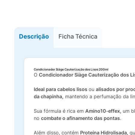
Descrição
Ficha Técnica
Condicionador Siàge Cauterização dos Lisos 200ml
O
Condicionador Siàge Cauterização dos L
Ideal para cabelos lisos
ou
alisados por pr
da chapinha,
mantendo a perfumação da linh
Sua fórmula é rica em
Amino10-effex,
um bl
no
combate o afinamento das pontas
.
Além disso, contém
Proteína Hidrolisada,
q