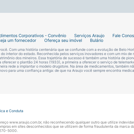
cilbenzenosulfonato de trietanolamina; Cetomacrogol 1000; 
almitamidopropiltrimônio; Proteína de Triticum vulgare; Ácid
; Propanodiol; Lactato de sódio; Hidróxido de sódio; Argin
eína de soja hidrolisada; Glúten de trigo hidrolisado; 1,2-h
lanina; Ácido benzoico; Serina; Butilcarbamato de iodopropini
; Gliconato de cálcio; Tocoferol; Alfa-isometil ionona; Citro
dimentos Corporativos - Convênio
Serviços Araujo
Fale Cono
Seja um fornecedor
Ofereça seu imóvel
Bulário
 você. Com uma história centenária que se confunde com a evolução de Belo Hori
s do interior do estado. Reconhecida pelos serviços inovadores e com um mix de 
trimônio dos mineiros. Essa trajetória de sucesso é também uma história de pion
 oferecer o plantão 24 horas (1933), a primeira a oferecer o serviço de telemarke
primeira rede a implantar o modelo drugstore. Na área de medicamentos, também nã
 novo para uma confiança antiga: de que na Araujo você sempre encontra medi
tica e Conduta
ndereço www.araujo.com.br, não reconhecendo qualquer outro que utilize indevid
pras em sites desconhecidos que se utilizem de forma fraudulenta da marca d
 3270-5000.