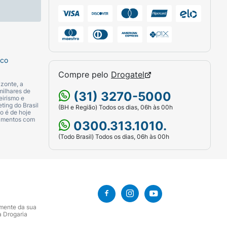
Cocoamidopropilbetaína; Ácido láctico;
o glicólico; Amido; Extrato de Cystoseira
ina; Gluconolactona; Ácido aspártico; Ácido
exanodiol; Benzoato de sódio; Álcool
la ; Valina; Ácido deidroacético ; Prolina;
nelol; Cumarina; Hexil cinamal; Limoneno;
sco
Compre pelo
Drogatel
zonte, a
milhares de
(31) 3270-5000
eirismo e
ting do Brasil
(BH e Região) Todos os dias, 06h às 00h
o é de hoje
camentos com
0300.313.1010.
(Todo Brasil) Todos os dias, 06h às 00h
amente da sua
a Drogaria