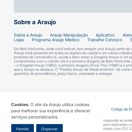
de sódio; Caprato de poliglicerila-3; Dode
Caprililglicol; Propilenoglicol; Cloreto de p
compressa; Fenilpropanol; Pidolato de sódio
pidólico; Proteína de milho hidrolisada; Prot
Sobre a Araujo
feniletílico; Sorbato de potássio; Glicina; A
Treonina; Fenilalanina; Histidina; Isoleucina
Sobre a Araujo
Araujo Manipulação
Aplicativo
Aten
Lojas
Programa Araujo Médico
Trabalhe Conosco
Linalol.
Em Belo Horizonte, onde você estiver, tem sempre uma Araujo perto de
Araujo está presente em todas as regiões da capital e em várias cidade
produtos de conveniência, saúde e bem-estar, a Drogaria Araujo é um pa
compromisso com o cliente: ela é a primeira drogaria de Belo Horizonte a
– o Drogatel Araujo (1963), a primeira drogaria Drive-Thru (1990) e a 
que a Araujo se destaca. O “Padrão Araujo de Medicamentos” dá nome
garantias de procedência, preço baixo, variedade e estoque.
Cookies:
O site da Araujo utiliza cookies
Termo de Uso
Portal da Privacidade
Covid-19
Código de É
para melhorar sua experiência e oferecer
serviços personalizados.
A Drogaria Araujo S/A informa que o seu site oficial corresponde ao e
marca. Para sua segurança recomendamos que não sejam realizadas com
Araujo S.A. Em caso de dúvidas, gentileza entrar em contato com (31)
Permitir
Dispensar