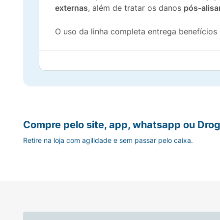
externas
, além de tratar os danos
pós-alis
O uso da linha completa entrega benefícios
Resultados pré-química:
Recarrega os nutrie
Resultados pós-química:
Preenche a fibra c
essenciais do fio.
Siáge Cauterização dos Lisos
é resultado d
Compre pelo site, app, whatsapp ou Drog
Nenhum produto Eudora é testado em animais
Retire na loja com agilidade e sem passar pelo caixa.
da linha, aplique o condicionador em todo 
Evite contato com os olhos. Caso isso ocor
bem fechado e longe do calor excessivo. Nã
Benzoato de alquila C12-15; Cloreto de been
isopropil) dimônio; Silicone quatérnio-22; Ál