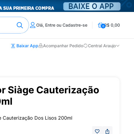
Olá, Entre ou Cadastre-se
R$ 0,00
0
Baixar App
Acompanhar Pedido
Central Araujo
r Siàge Cauterização
0ml
e Cauterização Dos Lisos 200ml