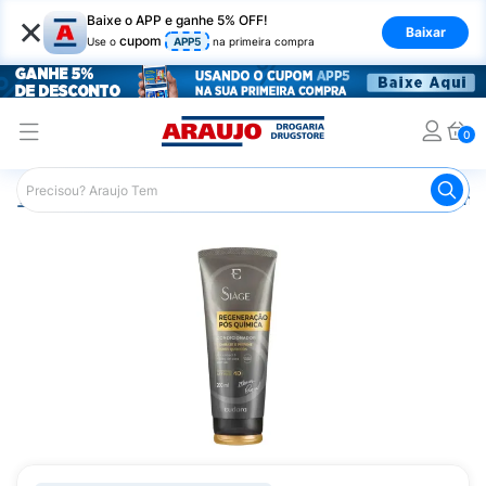
×
Baixe o APP e ganhe 5% OFF!
Baixar
cupom
Use o
APP5
na primeira compra
0
Araujo
Cabelo
Condicionador
Cabelos Quimicamente