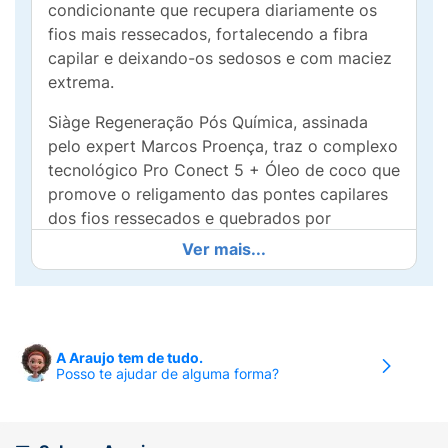
condicionante que recupera diariamente os
fios mais ressecados, fortalecendo a fibra
capilar e deixando-os sedosos e com maciez
extrema.
Siàge Regeneração Pós Química, assinada
pelo expert Marcos Proença, traz o complexo
tecnológico Pro Conect 5 + Óleo de coco que
promove o religamento das pontes capilares
dos fios ressecados e quebrados por
agressões químicas.
Ver mais...
Resgata os cinco sinais de um cabelo
saudável:
1. Fios até 3x mais resistentes
contra quebra.2. Fibra capilar
instantaneamente recuperada.3. Cutículas
A Araujo tem de tudo.
Posso te ajudar de alguma forma?
reparadas.4. Proteção contra 1.500 passadas
de escova, chapinha e secador.5. Brilho
extremo, toque sedoso e maciez.