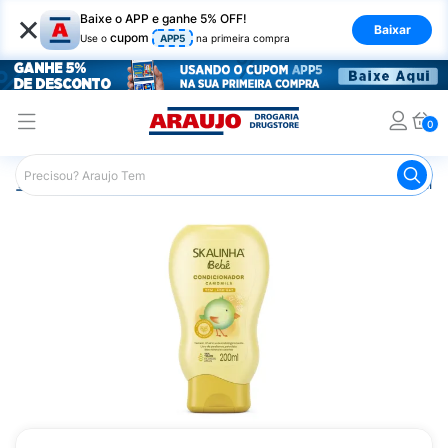
×
Baixe o APP e ganhe 5% OFF!
Baixar
cupom
Use o
APP5
na primeira compra
0
Araujo
Infantil
Banho Infantil
Condicionador Infantil