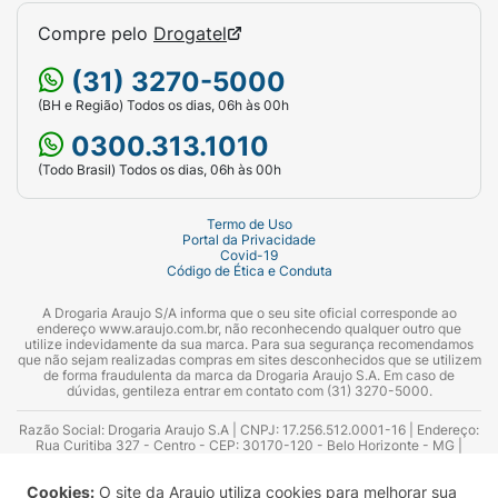
Compre pelo
Drogatel
(31) 3270-5000
(BH e Região) Todos os dias, 06h às 00h
0300.313.1010
(Todo Brasil) Todos os dias, 06h às 00h
Termo de Uso
Portal da Privacidade
Covid-19
Código de Ética e Conduta
A Drogaria Araujo S/A informa que o seu site oficial corresponde ao
endereço www.araujo.com.br, não reconhecendo qualquer outro que
utilize indevidamente da sua marca. Para sua segurança recomendamos
que não sejam realizadas compras em sites desconhecidos que se utilizem
de forma fraudulenta da marca da Drogaria Araujo S.A. Em caso de
dúvidas, gentileza entrar em contato com (31) 3270-5000.
Razão Social: Drogaria Araujo S.A | CNPJ: 17.256.512.0001-16 | Endereço:
Rua Curitiba 327 - Centro - CEP: 30170-120 - Belo Horizonte - MG |
Telefones: 0300.313.1010 e (31) 3270-5000 Horário de funcionamento -
06:00h às 00:00h | Consultores técnicos responsáveis: Hairton Ayres
Cookies:
O site da Araujo utiliza cookies para melhorar sua
Azevedo Guimarães – CRF 10.965 | Yasmin Silva Alvarenga – CRF 52.584 -