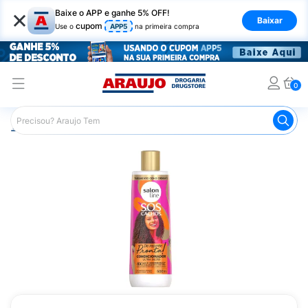
×
Baixe o APP e ganhe 5% OFF!
Baixar
cupom
Use o
APP5
na primeira compra
0
Araujo
Cabelo
Condicionador
Cabelos Cacheados