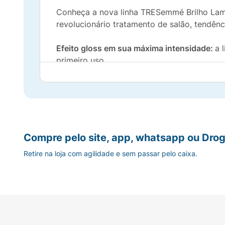
Conheça a nova linha TRESemmé Brilho Lame
revolucionário tratamento de salão, tendênc
Efeito gloss em sua máxima intensidade:
a 
primeiro uso.
Revolucionária tecnologia Lamelar:
com a te
proporcionando nutrição superior imediata e
Nutrição superior imediata:
a linha garante 
saúde e a vitalidade de cada fio.
Compre pelo site, app, whatsapp ou Drog
Retire na loja com agilidade e sem passar pelo caixa.