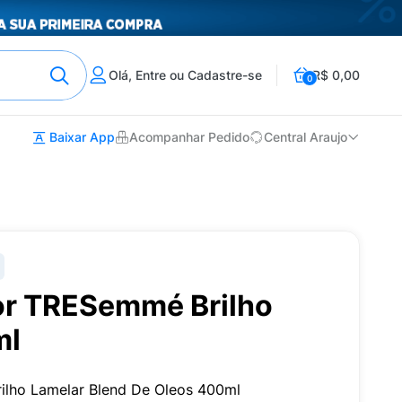
Olá, Entre ou Cadastre-se
R$ 0,00
0
Baixar App
Acompanhar Pedido
Central Araujo
or TRESemmé Brilho
ml
ilho Lamelar Blend De Oleos 400ml