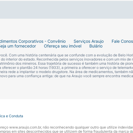
dimentos Corporativos - Convênio
Serviços Araujo
Fale Cono
Seja um fornecedor
Ofereça seu imóvel
Bulário
 você. Com uma história centenária que se confunde com a evolução de Belo Hori
s do interior do estado. Reconhecida pelos serviços inovadores e com um mix de 
trimônio dos mineiros. Essa trajetória de sucesso é também uma história de pion
 oferecer o plantão 24 horas (1933), a primeira a oferecer o serviço de telemarke
primeira rede a implantar o modelo drugstore. Na área de medicamentos, também nã
 novo para uma confiança antiga: de que na Araujo você sempre encontra medi
tica e Conduta
ndereço www.araujo.com.br, não reconhecendo qualquer outro que utilize indevid
pras em sites desconhecidos que se utilizem de forma fraudulenta da marca d