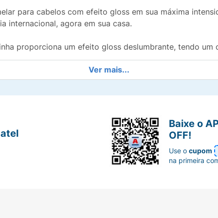
lar para cabelos com efeito gloss em sua máxima intensi
ia internacional, agora em sua casa.
linha proporciona um efeito gloss deslumbrante, tendo um
Ver mais...
cnologia Lamelar inovadora, os fios serão tratados fortem
 uma correção instantânea das irregularidades capilares.
uma nutrição profunda e imediata aos cabelos, fornecendo o
Baixe o A
atel
OFF!
Use o
cupom
na primeira co