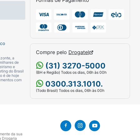
Formas de Pagamento
sco
Compre pelo
Drogatel
zonte, a
milhares de
(31) 3270-5000
eirismo e
ting do Brasil
(BH e Região) Todos os dias, 06h às 00h
o é de hoje
camentos com
0300.313.1010.
(Todo Brasil) Todos os dias, 06h às 00h
amente da sua
a Drogaria