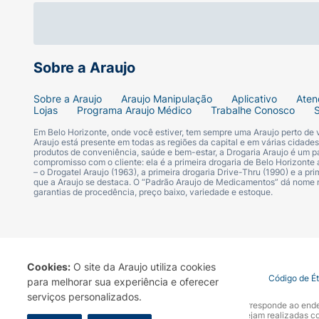
Sobre a Araujo
Sobre a Araujo
Araujo Manipulação
Aplicativo
Aten
Lojas
Programa Araujo Médico
Trabalhe Conosco
Em Belo Horizonte, onde você estiver, tem sempre uma Araujo perto de
Araujo está presente em todas as regiões da capital e em várias cidade
produtos de conveniência, saúde e bem-estar, a Drogaria Araujo é um pa
compromisso com o cliente: ela é a primeira drogaria de Belo Horizonte a
– o Drogatel Araujo (1963), a primeira drogaria Drive-Thru (1990) e a 
que a Araujo se destaca. O “Padrão Araujo de Medicamentos” dá nome
garantias de procedência, preço baixo, variedade e estoque.
Cookies:
O site da Araujo utiliza cookies
Termo de Uso
Portal da Privacidade
Covid-19
Código de É
para melhorar sua experiência e oferecer
serviços personalizados.
A Drogaria Araujo S/A informa que o seu site oficial corresponde ao e
marca. Para sua segurança recomendamos que não sejam realizadas com