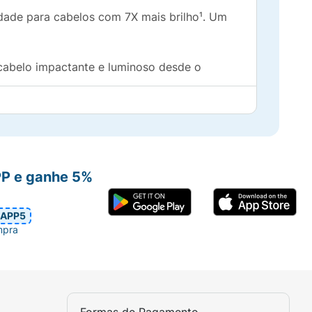
dade para cabelos com 7X mais brilho¹. Um
 cabelo impactante e luminoso desde o
ente, destacando o brilho do cabelo e
s nutrientes essenciais para restaurar a
PP e ganhe 5%
APP5
mpra