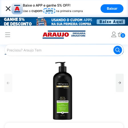
×
Baixe o APP e ganhe 5% OFF!
Baixar
cupom
Use o
APP5
na primeira compra
0
Araujo
Cabelo
Condicionador
Cabelos Quimicamente