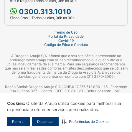
(BH e Região) Todos os dias, 06h às 00h
0300.313.1010
(Todo Brasil) Todos os dias, 06h às 00h
Termo de Uso
Portal da Privacidade
Covid-19
Código de Ética e Conduta
A Drogaria Araujo S/A informa que o seu site oficial corresponde ao
endereço www.araujo.com.br, não reconhecendo qualquer outro que
utilize indevidamente da sua marca. Para sua segurança recomendamos
que não sejam realizadas compras em sites desconhecidos que se utilizem
de forma fraudulenta da marca da Drogaria Araujo S.A. Em caso de
dúvidas, gentileza entrar em contato com (31) 3270-5000.
Razão Social: Drogaria Araujo S.A | CNPJ: 17.256.512.0001-16 | Endereço:
Rua Curitiba 327 - Centro - CEP: 30170-120 - Belo Horizonte - MG |
Telefones: 0300.313.1010 e (31) 3270-5000 Horário de funcionamento -
06:00h às 00:00h | Consultores técnicos responsáveis: Hairton Ayres
Cookies:
O site da Araujo utiliza cookies para melhorar sua
Azevedo Guimarães – CRF 10.965 | Yasmin Silva Alvarenga – CRF 52.584 -
Consultor substituto: Thiago Aguiar Pinheiro - CRF Nº 13.748. Alvará
experiência e oferecer serviços personalizados.
Sanitário: 2025020713 | Autorização de Funcionamento da Empresa (AFE):
7.16355-1
Permitir
Dispensar
Preferências de Cookies