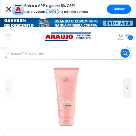
×
Baixe o APP e ganhe 5% OFF!
Baixar
cupom
Use o
APP5
na primeira compra
0
Araujo
Cabelo
Linha Profissional e de Salão
Condicion