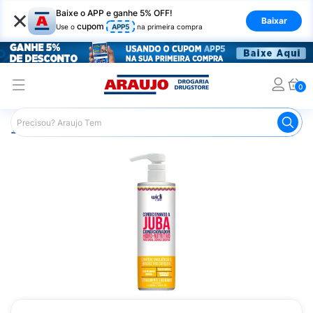
×
Baixe o APP e ganhe 5% OFF!
Baixar
cupom
Use o
APP5
na primeira compra
0
Araujo
Cabelo
Condicionador
Cabelos Cacheados