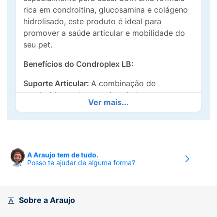
rica em condroitina, glucosamina e colágeno
hidrolisado, este produto é ideal para
promover a saúde articular e mobilidade do
seu pet.
Benefícios do Condroplex LB:
Suporte Articular:
A combinação de
condroitina e glucosamina ajuda a manter as
Ver mais...
articulações saudáveis, prevenindo o
desgaste e melhorando a mobilidade.
Colágeno Hidrolisado: Essencial para a saúde
das cartilagens, o colágeno contribui para a
A Araujo tem de tudo.
flexibilidade e resistência das articulações do
Posso te ajudar de alguma forma?
seu cão.
Fomule Palátável:
Os 60 comprimidos são
Sobre a Araujo
saborosos e fáceis de administrar, garantindo
que seu cão consuma o suplemento sem