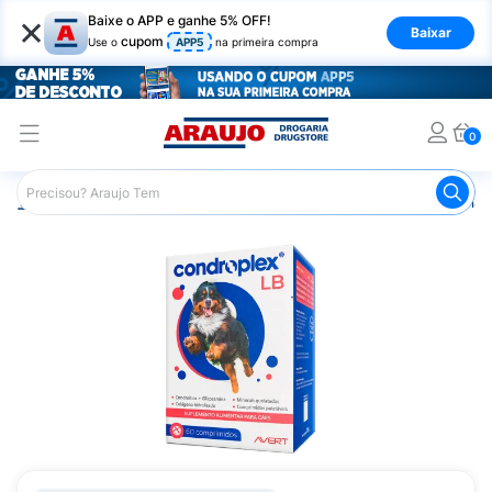
×
Baixe o APP e ganhe 5% OFF!
Baixar
cupom
Use o
APP5
na primeira compra
0
Araujo
Pet Shop
Cachorros
Suplementos e Vitaminas