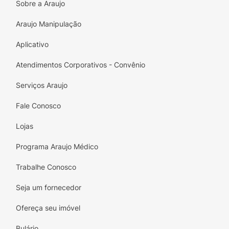
Sobre a Araujo
dificuldades.
Araujo Manipulação
Ideal para cães de todas as idades,
especialmente os mais velhos ou aqueles com
Aplicativo
atividades físicas intensas, Condroplex LB é a
Atendimentos Corporativos - Convênio
escolha perfeita para assegurar que seu
amigo continue ativo e feliz. Não deixe a
Serviços Araujo
saúde dele para depois! Adquira já o seu
Condroplex LB e faça a diferença na
Fale Conosco
qualidade de vida do seu pet!
Lojas
Programa Araujo Médico
Trabalhe Conosco
Seja um fornecedor
Ofereça seu imóvel
Bulário