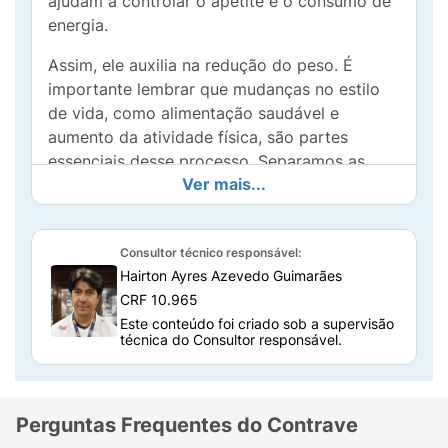
ajudam a controlar o apetite e o consumo de
energia.
Assim, ele auxilia na redução do peso. É
importante lembrar que mudanças no estilo
de vida, como alimentação saudável e
aumento da atividade física, são partes
essenciais desse processo. Separamos as
Ver mais...
principais dúvidas sobre o uso desse remédio
para você ficar bem informado!
Para que serve Contrave?
Consultor técnico responsável:
Hairton Ayres Azevedo Guimarães
Contrave (naltrexona + bupropiona) é
CRF 10.965
indicado para adultos com
obesidade
(IMC ≥
Este conteúdo foi criado sob a supervisão
30 kg/m²) ou
sobrepeso
(IMC ≥ 27 kg/m²)
técnica do Consultor responsável.
associado a comorbidades como diabetes
tipo 2, hipertensão ou colesterol alto, para
auxiliar na perda de peso e na manutenção do
Perguntas Frequentes do Contrave
peso perdido a longo prazo. Deve ser usado