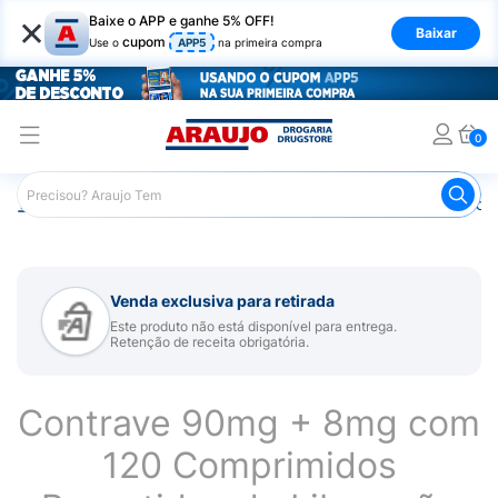
×
Baixe o APP e ganhe 5% OFF!
Baixar
cupom
Use o
APP5
na primeira compra
0
Araujo
Medicamentos
Remédio para Emagrecer
Cont
Venda exclusiva para retirada
Este produto não está disponível para entrega.
Retenção de receita obrigatória.
Contrave 90mg + 8mg com
120 Comprimidos