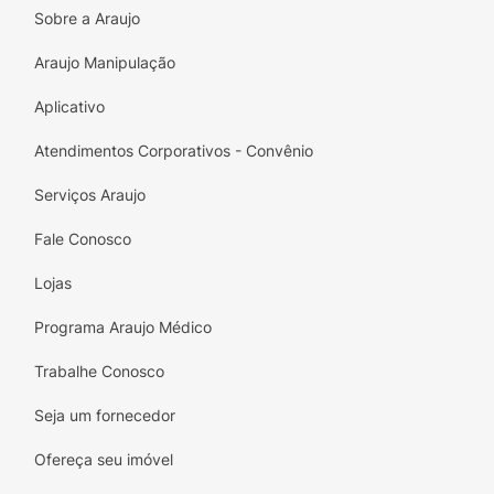
Sobre a Araujo
Farinha de Coco;
Araujo Manipulação
Cacau em Pó;
Aplicativo
Cobertura de Chocolate Proteica;
Atendimentos Corporativos - Convênio
Eritritol;
Serviços Araujo
Stevia;
Fale Conosco
Sal Rosa
Lojas
Aroma;
Programa Araujo Médico
Trabalhe Conosco
Seja um fornecedor
Ofereça seu imóvel