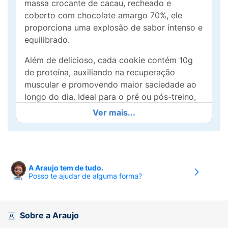
massa crocante de cacau, recheado e
coberto com chocolate amargo 70%, ele
proporciona uma explosão de sabor intenso e
equilibrado.
Além de delicioso, cada cookie contém 10g
de proteína, auxiliando na recuperação
muscular e promovendo maior saciedade ao
longo do dia. Ideal para o pré ou pós-treino,
ou como uma opção prática e nutritiva para
Ver mais...
seu dia a dia. Experimente o equilíbrio
perfeito entre crocância, cremosidade e
nutrição com Cacow Cookie Proteico!
Ingredientes:
A Araujo tem de tudo.
Posso te ajudar de alguma forma?
Amendoim;
Proteína de Ervilha;
Sobre a Araujo
Leite de Coco em Pó;