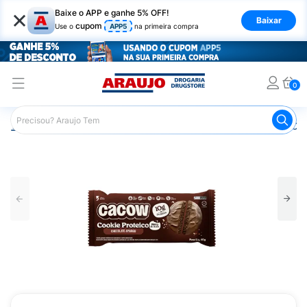
×
Baixe o APP e ganhe 5% OFF!
Baixar
cupom
Use o
APP5
na primeira compra
0
Araujo
Mercado
Biscoitos e Bolachas
Cookies
Coo