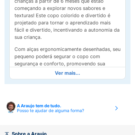
crianças a partir de 6 meses que estão
começando a explorar novos sabores e
texturas! Este copo colorido e divertido é
projetado para tornar o aprendizado mais
fácil e divertido, incentivando a autonomia da
sua criança.
Com alças ergonomicamente desenhadas, seu
pequeno poderá segurar o copo com
segurança e conforto, promovendo sua
independência durante as refeições. O fluxo
Ver mais...
intenso é perfeito para estimular a quantidade
ideal de bebida, enquanto o design vibrante e
lúdico, com estampa de animais e cores
chamativas, cativa a atenção dos pequenos.
A Araujo tem de tudo.
Posso te ajudar de alguma forma?
Feito com material livre de BPA, o Copo
Educativo Lolly Nanny garante a segurança
que você procura, combinando praticidade e
estilo. Torne a hora de beber um momento de
Sobre a Araujo