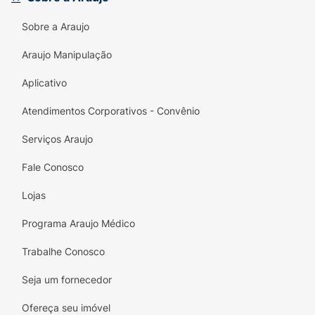
alegria e descoberta, ajudando seu filho a dar
Sobre a Araujo
mais um passo no seu desenvolvimento!
Araujo Manipulação
Aplicativo
Atendimentos Corporativos - Convênio
Serviços Araujo
Fale Conosco
Lojas
Programa Araujo Médico
Trabalhe Conosco
Seja um fornecedor
Ofereça seu imóvel