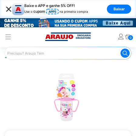
×
Baixe o APP e ganhe 5% OFF!
Baixar
cupom
Use o
APP5
na primeira compra
0
Araujo
Infantil
Acessórios para Alimentação Infantil
C