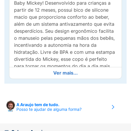
Baby Mickey! Desenvolvido para crianças a
partir de 12 meses, possui bico de silicone
macio que proporciona conforto ao beber,
além de um sistema antivazamento que evita
desperdícios. Seu design ergonômico facilita
o manuseio pelas pequenas mãos dos bebês,
incentivando a autonomia na hora da
hidratação. Livre de BPA e com uma estampa
divertida do Mickey, esse copo é perfeito
para tornar os momentos do dia a dia mais
Ver mais...
seguros, práticos e lúdicos. Ideal para
passeios e uso diário!
O Copo Colors Disney da Lillo possui
bebedor com material macio que não
A Araujo tem de tudo.
machuca a boca delicada do bebê.
Posso te ajudar de alguma forma?
Bebedor macio de treinamento.
Fácil higienização.