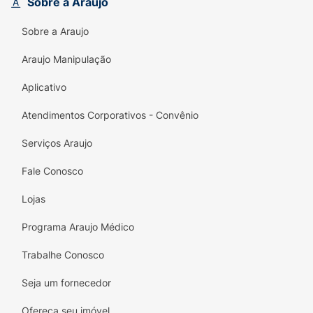
Sobre a Araujo
Livre de bisfenol-A.
Sobre a Araujo
Orientações:
Araujo Manipulação
Lavar com água corrente e sabão neutro.
Aplicativo
Não ferver, não levar ao micro-ondas.
Atendimentos Corporativos - Convênio
Não esterelizar em vapor, para não danificar
Serviços Araujo
o produto.
Fale Conosco
Lojas
Programa Araujo Médico
Trabalhe Conosco
Seja um fornecedor
Ofereça seu imóvel