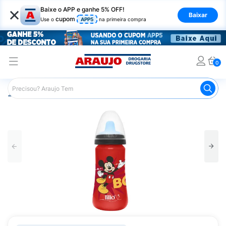
×
Baixe o APP e ganhe 5% OFF!
Baixar
cupom
Use o
APP5
na primeira compra
0
Araujo
Infantil
Acessórios para Alimentação Infantil
G