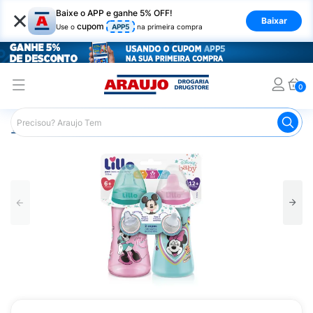
×
Baixe o APP e ganhe 5% OFF!
Baixar
cupom
Use o
APP5
na primeira compra
0
Araujo
Infantil
Acessórios para Alimentação Infantil
C