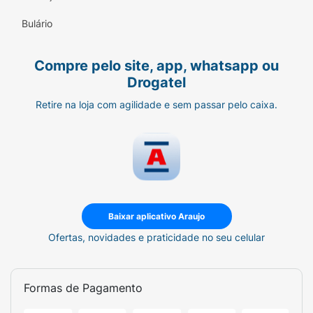
Bulário
Especificações Técnicas:
Marca:
Lillo (Linha Disney Baby)
Compre pelo site, app, whatsapp ou
Drogatel
Modelo:
Pack Copos Colors
Retire na loja com agilidade e sem passar pelo caixa.
Capacidade:
300ml cada
Idade Recomendada:
A partir de 6 meses e
12 meses
Personagem:
Minnie Mouse
Incentive a independência do seu bebê com a
Baixar aplicativo Araujo
qualidade Lillo e a magia da Disney.
Ofertas, novidades e praticidade no seu celular
Formas de Pagamento