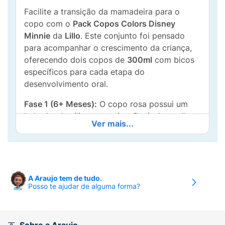
Facilite a transição da mamadeira para o
copo com o
Pack Copos Colors Disney
Minnie
da
Lillo
. Este conjunto foi pensado
para acompanhar o crescimento da criança,
oferecendo dois copos de
300ml
com bicos
específicos para cada etapa do
desenvolvimento oral.
Fase 1 (6+ Meses):
O copo rosa possui um
bebedor de silicone macio e flexível
, gentil
Ver mais...
com as gengivas sensíveis e ideal para os
primeiros goleinhos independentes.
Fase 2
(12+ Meses):
O copo verde-água conta com
um
bebedor de TPE
, um material mais
resistente e confortável para a fase dos
A Araujo tem de tudo.
Posso te ajudar de alguma forma?
primeiros dentinhos.
Com sistema
Antivazamento
que evita sujeira
e um formato ergonômico
fácil de segurar
, os