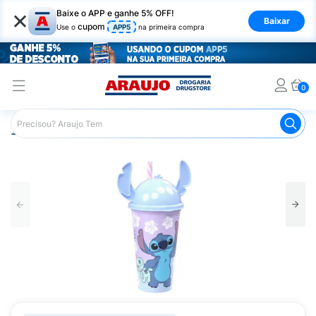
×
Baixe o APP e ganhe 5% OFF!
Baixar
cupom
Use o
APP5
na primeira compra
0
Araujo
Infantil
Acessórios para Alimentação Infantil
C