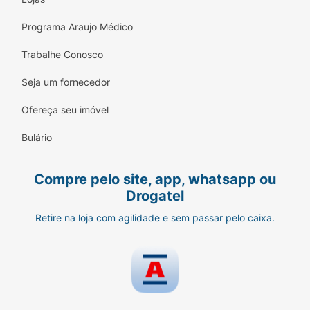
Pais que desejam unir funcionalidade,
Programa Araujo Médico
segurança e diversão em utensílios infantis.
Trabalhe Conosco
Adicione diversão e eficiência às refeições com o
Seja um fornecedor
Copo Infantil MIO , onde aprendizado e
entretenimento andam juntos. Seja em casa ou
Ofereça seu imóvel
em passeios, torne cada momento especial e
educativo com a companhia de Nemo e sua
Bulário
turma!
Compre pelo site, app, whatsapp ou
Drogatel
Retire na loja com agilidade e sem passar pelo caixa.