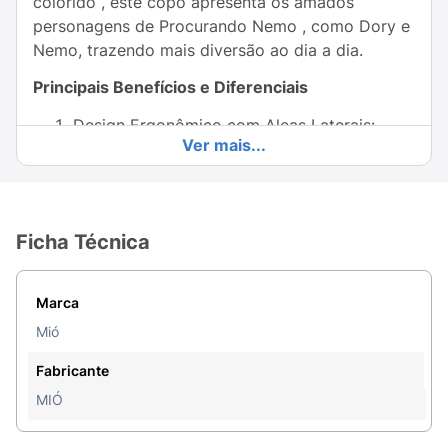
colorido , este copo apresenta os amados
personagens de Procurando Nemo , como Dory e
Nemo, trazendo mais diversão ao dia a dia.
Principais Benefícios e Diferenciais
Design Ergonômico com Alças Laterais:
Ver mais...
Equipado com alças anatômicas, é perfeito
para as pequenas mãos das crianças,
permitindo um manuseio confortável e
seguro durante as primeiras tentativas de
Ficha Técnica
segurar o copo sozinhas.
Material Seguro e Durável: Produzido com
Marca
materiais livres de BPA e altamente
Mió
resistentes, garantindo segurança e
durabilidade durante o uso diário.
Fabricante
Capacidade Ideal: Tamanho compacto
MIÓ
pensado especialmente para atender às
necessidades dos pequenos, seja em casa,