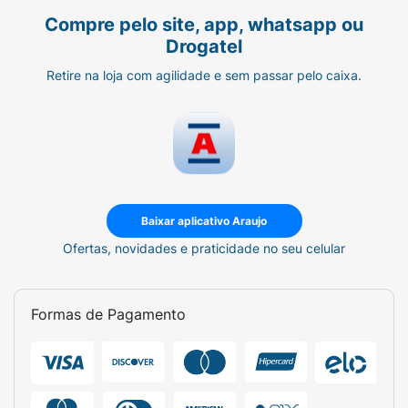
habilidades motoras, a partir da idade
Compre pelo site, app, whatsapp ou
apropriada.
Drogatel
Pais que desejam combinar funcionalidade
Retire na loja com agilidade e sem passar pelo caixa.
e diversão, com temas inspiradores e
queridos pelas crianças.
Transforme as refeições do seu pequeno em
aventuras mágicas com o Copo Infantil MIO .
Com o tema encantador das Princesas Disney
, cada gole será cheio de diversão e
Baixar aplicativo Araujo
aprendizado. Torne o simples, extraordinário!
Ofertas, novidades e praticidade no seu celular
Formas de Pagamento