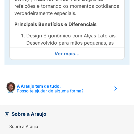
refeições e tornando os momentos cotidianos
verdadeiramente especiais.
Principais Benefícios e Diferenciais
Design Ergonômico com Alças Laterais:
Desenvolvido para mãos pequenas, as
alças oferecem estabilidade e conforto,
Ver mais...
permitindo que as crianças segurem o
copo sozinhas com facilidade.
Material Seguro e Durável: Produzido
com materiais livres de BPA e altamente
A Araujo tem de tudo.
resistentes, garantindo robustez e
Posso te ajudar de alguma forma?
segurança para o uso diário.
Capacidade Ideal: Compacto o
Sobre a Araujo
suficiente para proporcionar praticidade
no transporte, mas com espaço
Sobre a Araujo
adequado para atender as necessidades