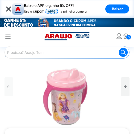
×
Baixe o APP e ganhe 5% OFF!
Baixar
cupom
Use o
APP5
na primeira compra
0
Araujo
Infantil
Acessórios para Alimentação Infantil
C