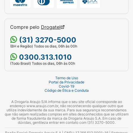
Compre pelo
Drogatel
(31) 3270-5000
(BH e Região) Todos os dias, 06h às 00h
0300.313.1010
(Todo Brasil) Todos os dias, 06h às 00h
Termo de Uso
Portal da Privacidade
Covid-19
Código de Ética e Conduta
A Drogaria Araujo S/A informa que o seu site oficial corresponde ao
endereço www.araujo.com.br, não reconhecendo qualquer outro que
utilize indevidamente da sua marca. Para sua segurança recomendamos
que não sejam realizadas compras em sites desconhecidos que se utilizem
de forma fraudulenta da marca da Drogaria Araujo S.A. Em caso de
dúvidas, gentileza entrar em contato com (31) 3270-5000.
Razão Social: Drogaria Araujo S.A | CNPJ: 17.256.512.0001-16 | Endereço: