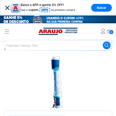
×
Baixe o APP e ganhe 5% OFF!
Baixar
cupom
Use o
APP5
na primeira compra
0
Araujo
Mercado
Casa e Utilidades
Comemorações e 