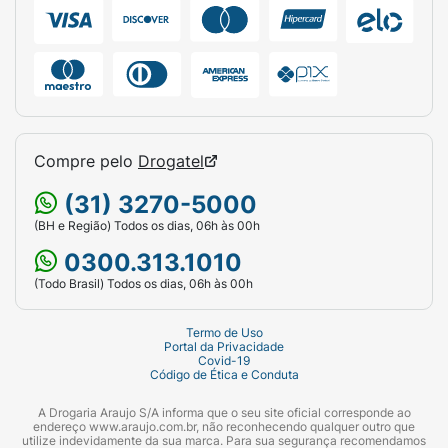
necessidade de uso ou abasteça o
dispenser/suporte de copos de sua
preferência. Para manter a máxima higiene e
integridade do produto, conserve o pacote
em local seco, limpo, arejado e longe de
fontes de calor excessivo ou produtos
químicos com odores fortes. Produto
Compre pelo
Drogatel
descartável e amplamente reciclável.
(31) 3270-5000
Ficha Técnica:
(BH e Região) Todos os dias, 06h às 00h
0300.313.1010
Marca:
Copomais
(Todo Brasil) Todos os dias, 06h às 00h
Produto:
Copo Plástico Descartável
Termo de Uso
Capacidade Volumétrica:
50 ml
Portal da Privacidade
Covid-19
Código de Ética e Conduta
Quantidade:
Pacote com 100 unidades
A Drogaria Araujo S/A informa que o seu site oficial corresponde ao
Cor:
Branco
endereço www.araujo.com.br, não reconhecendo qualquer outro que
utilize indevidamente da sua marca. Para sua segurança recomendamos