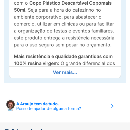
com o
Copo Plástico Descartável Copomais
50ml
. Seja para a hora do cafezinho no
ambiente corporativo, para abastecer o
comércio, utilizar em clínicas ou para facilitar
a organização de festas e eventos familiares,
este produto entrega a resistência necessária
para o uso seguro sem pesar no orçamento.
Mais resistência e qualidade garantidas com
100% resina virgem:
O grande diferencial dos
copos descartáveis Copomais é a sua
Ver mais...
fabricação focada na segurança do
consumidor. Produzidos inteiramente com
100% resina virgem
, eles não transferem odor
ou sabor residual para as bebidas. Além
A Araujo tem de tudo.
disso, seguem rigorosamente as normas
Posso te ajudar de alguma forma?
técnicas da
ABNT NBR 14.865
, o que
assegura um copo muito mais firme, que não
quebra fácil e evita acidentes desagradáveis