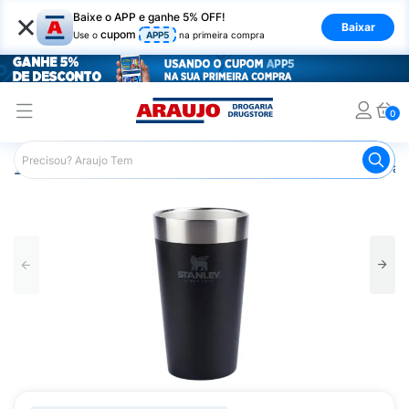
×
Baixe o APP e ganhe 5% OFF!
Baixar
cupom
Use o
APP5
na primeira compra
0
Araujo
Mercado
Casa e Utilidades
Recipientes para 