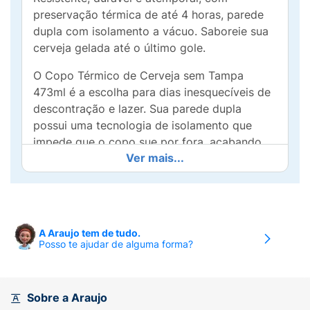
preservação térmica de até 4 horas, parede
dupla com isolamento a vácuo. Saboreie sua
cerveja gelada até o último gole.
O Copo Térmico de Cerveja sem Tampa
473ml é a escolha para dias inesquecíveis de
descontração e lazer. Sua parede dupla
possui uma tecnologia de isolamento que
impede que o copo sue por fora, acabando
Ver mais...
com a sensação desconfortável de ter as
mãos molhadas. Seu design, além de
marcante e clássico, foi pensado
especialmente para garantir uma pegada
confortável e firme, sem deixar escorregar.
A Araujo tem de tudo.
Posso te ajudar de alguma forma?
O nosso copo térmico para cerveja é para
você beber tanto em casa como na rua com
os amigos. Tudo isso com a garantia de que
Sobre a Araujo
sua bebida vai estar sempre na temperatura