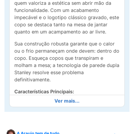
quem valoriza a estética sem abrir mão da
funcionalidade. Com um acabamento
impecável e o logotipo clássico gravado, este
copo se destaca tanto na mesa de jantar
quanto em um acampamento ao ar livre.
Sua construção robusta garante que o calor
ou o frio permaneçam onde devem: dentro do
copo. Esqueça copos que transpiram e
molham a mesa; a tecnologia de parede dupla
Stanley resolve esse problema
definitivamente.
Características Principais:
Ver mais...
Estilo Atemporal:
Design moderno
disponível em tons neutros que combinam
com qualquer ambiente.
Aço Inoxidável 18/8:
Material de alta
A Araujo tem de tudo.