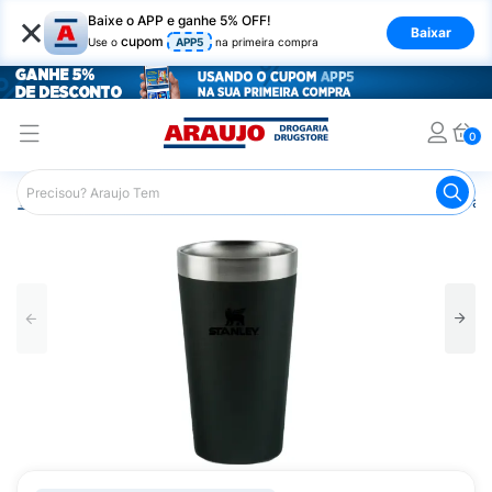
×
Baixe o APP e ganhe 5% OFF!
Baixar
cupom
Use o
APP5
na primeira compra
0
Araujo
Mercado
Casa e Utilidades
Recipientes para 