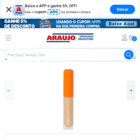
×
Baixe o APP e ganhe 5% OFF!
Baixar
cupom
Use o
APP5
na primeira compra
0
Araujo
Maquiagem
Rosto
Corretivo Facial
Correti