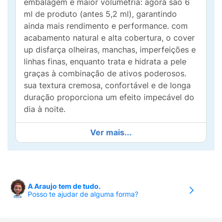
embalagem e maior volumetria: agora são 6
ml de produto (antes 5,2 ml), garantindo
ainda mais rendimento e performance. com
acabamento natural e alta cobertura, o cover
up disfarça olheiras, manchas, imperfeições e
linhas finas, enquanto trata e hidrata a pele
graças à combinação de ativos poderosos.
sua textura cremosa, confortável e de longa
duração proporciona um efeito impecável do
dia à noite.
Principais Benefícios:
Ver mais...
Alta Cobertura Eficiente:
Pigmentação
concentrada que camufla olheiras e
imperfeições com pouca quantidade de
produto.
A Araujo tem de tudo.
Posso te ajudar de alguma forma?
Acabamento Matte Natural:
Secagem
rápida com toque seco aveludado que