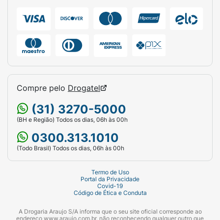
Linha:
Cover Up 2.0.
Produto:
Corretivo Líquido Facial.
Cor/Tom:
MMC 03.
Efeito:
Matte / Alta Cobertura.
Compre pelo
Drogatel
Textura:
Líquida Fluida.
(31) 3270-5000
Volume Líquido:
6 ml.
(BH e Região) Todos os dias, 06h às 00h
0300.313.1010
Indicação:
Todos os tipos de pele.
(Todo Brasil) Todos os dias, 06h às 00h
Apresentação:
Frasco com aplicador
interno integrado.
Termo de Uso
Portal da Privacidade
Covid-19
Composição:
Isododecane, Caprylic/Capric
Código de Ética e Conduta
Triglyceride, Butyrospermum Parkii Butter,
Dimethicone, Magnesium Carbonate,
A Drogaria Araujo S/A informa que o seu site oficial corresponde ao
endereço www.araujo.com.br, não reconhecendo qualquer outro que