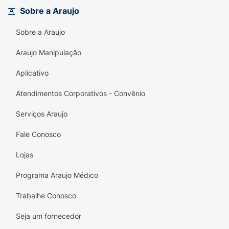
mantém o brilho sob controle sem perder o
Sobre a Araujo
viço natural.
Sobre a Araujo
Textura Fluida e Confortável:
Fórmula leve
que desliza suavemente sobre a pele,
Araujo Manipulação
facilitando o esfumado e a transição com a
base.
Aplicativo
Não Craquela e Não Acumula:
Atendimentos Corporativos - Convênio
Desenvolvido dermatologicamente para
Serviços Araujo
não marcar as linhas de expressão ao redor
dos olhos.
Fale Conosco
Longa Duração:
Mantém a correção intacta
Lojas
por muitas horas, sendo resistente à rotina
agitada do dia a dia.
Programa Araujo Médico
Tom MMC 03 Ajustável:
Tonalidade
Trabalhe Conosco
desenvolvida para se adaptar
Seja um fornecedor
perfeitamente a subtons específicos, ideal