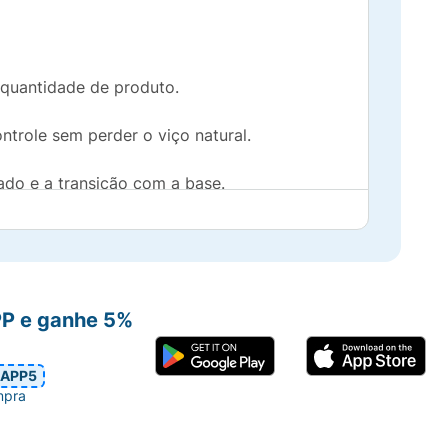
quantidade de produto.
role sem perder o viço natural.
ado e a transição com a base.
ssão ao redor dos olhos.
a a dia.
PP e ganhe 5%
os, ideal também para técnicas de
APP5
mpra
 que deseja corrigir ou iluminar, como as