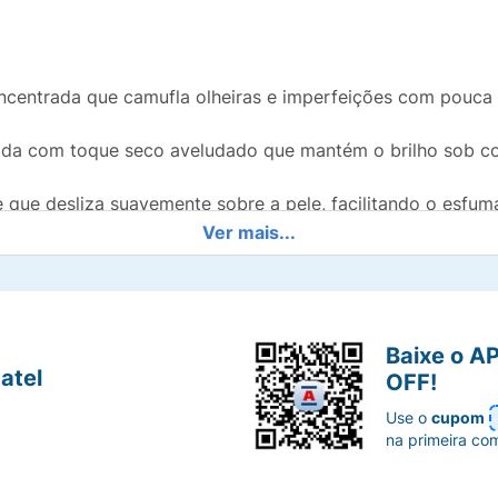
centrada que camufla olheiras e imperfeições com pouca 
a com toque seco aveludado que mantém o brilho sob cont
 que desliza suavemente sobre a pele, facilitando o esfum
Ver mais...
o dermatologicamente para não marcar as linhas de expre
 por muitas horas, sendo resistente à rotina agitada do di
Baixe o A
volvida para se adaptar perfeitamente a subtons específic
atel
OFF!
Use o
cupom
na primeira co
eposite uma pequena quantidade do corretivo sobre as áreas