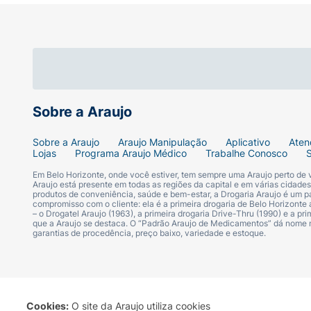
olheiras, ao redor do nariz e sobre manchi
dê leves batidinhas até que o produto se fu
a região aplicando um pó solto ultrafino.
Ficha Técnica:
Marca:
Mari Maria Makeup.
Sobre a Araujo
Linha:
Cover Up 2.0.
Sobre a Araujo
Araujo Manipulação
Aplicativo
Aten
Lojas
Programa Araujo Médico
Trabalhe Conosco
Produto:
Corretivo Líquido Facial.
Em Belo Horizonte, onde você estiver, tem sempre uma Araujo perto de
Araujo está presente em todas as regiões da capital e em várias cidade
produtos de conveniência, saúde e bem-estar, a Drogaria Araujo é um pa
compromisso com o cliente: ela é a primeira drogaria de Belo Horizonte a
Cor/Tom:
MMC 08.
– o Drogatel Araujo (1963), a primeira drogaria Drive-Thru (1990) e a 
que a Araujo se destaca. O “Padrão Araujo de Medicamentos” dá nome
garantias de procedência, preço baixo, variedade e estoque.
Efeito:
Matte / Alta Cobertura.
Textura:
Líquida Fluida.
Volume Líquido:
6 ml.
Cookies:
O site da Araujo utiliza cookies