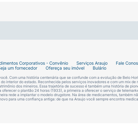
nhas. Com o auxílio de uma esponja macia úmida, um pincel
nda perfeitamente à pele, eliminando qualquer marcação. Pa
dimentos Corporativos - Convênio
Serviços Araujo
Fale Cono
Seja um fornecedor
Ofereça seu imóvel
Bulário
 você. Com uma história centenária que se confunde com a evolução de Belo Hori
s do interior do estado. Reconhecida pelos serviços inovadores e com um mix de 
trimônio dos mineiros. Essa trajetória de sucesso é também uma história de pion
 oferecer o plantão 24 horas (1933), a primeira a oferecer o serviço de telemarke
primeira rede a implantar o modelo drugstore. Na área de medicamentos, também nã
 novo para uma confiança antiga: de que na Araujo você sempre encontra medi