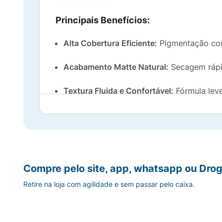
Principais Benefícios:
Alta Cobertura Eficiente:
Pigmentação con
Acabamento Matte Natural:
Secagem rápid
Textura Fluida e Confortável:
Fórmula leve
Não Craquela e Não Acumula:
Desenvolvid
Longa Duração:
Mantém a correção intacta
Tom MMC 08 Ajustável:
Tonalidade desen
Compre pelo site, app, whatsapp ou Drog
iluminação ou correção.
Retire na loja com agilidade e sem passar pelo caixa.
Sugestão de Uso:
Utilizando o próprio aplicador do frasco, d