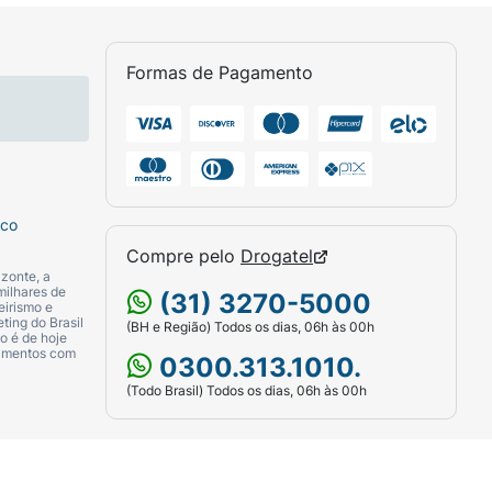
 para corretivo ou com a ponta dos dedos,
ra estender ainda mais a durabilidade, sele
Formas de Pagamento
sco
Compre pelo
Drogatel
zonte, a
milhares de
(31) 3270-5000
eirismo e
ting do Brasil
(BH e Região) Todos os dias, 06h às 00h
o é de hoje
camentos com
0300.313.1010.
(Todo Brasil) Todos os dias, 06h às 00h