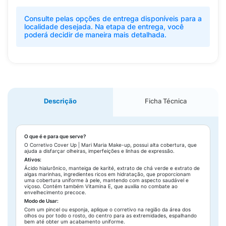
Consulte pelas opções de entrega disponíveis para a
localidade desejada. Na etapa de entrega, você
poderá decidir de maneira mais detalhada.
Descrição
Ficha Técnica
O que é e para que serve?
O Corretivo Cover Up | Mari Maria Make-up, possui alta cobertura, que
ajuda a disfarçar olheiras, imperfeições e linhas de expressão.
Ativos:
Ácido hialurônico, manteiga de karité, extrato de chá verde e extrato de
algas marinhas, ingredientes ricos em hidratação, que proporcionam
uma cobertura uniforme à pele, mantendo com aspecto saudável e
viçoso. Contém também Vitamina E, que auxilia no combate ao
envelhecimento precoce.
Modo de Usar:
Com um pincel ou esponja, aplique o corretivo na região da área dos
olhos ou por todo o rosto, do centro para as extremidades, espalhando
bem até obter um acabamento uniforme.