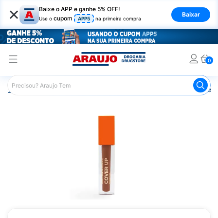
×
Baixe o APP e ganhe 5% OFF!
Baixar
cupom
Use o
APP5
na primeira compra
0
Araujo
Maquiagem
Rosto
Corretivo Facial
Corret