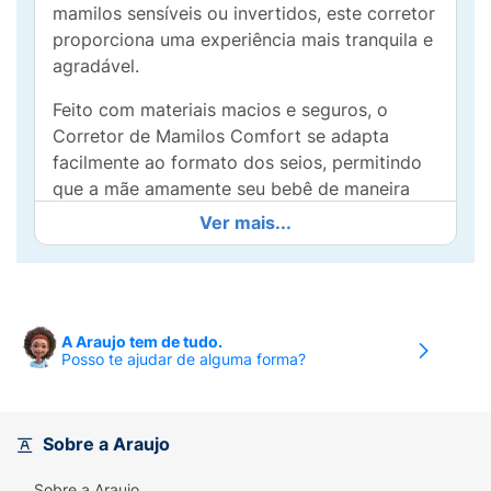
mamilos sensíveis ou invertidos, este corretor
proporciona uma experiência mais tranquila e
agradável.
Feito com materiais macios e seguros, o
Corretor de Mamilos Comfort se adapta
facilmente ao formato dos seios, permitindo
que a mãe amamente seu bebê de maneira
segura e confortável. Acompanha um
Ver mais...
estojinho protetor, ideal para armazenar o
corretor de forma higiênica e prática,
facilitando o transporte e o uso.
Este produto é perfeito para mamães que
A Araujo tem de tudo.
Posso te ajudar de alguma forma?
desejam suavizar o desconforto e garantir
uma amamentação mais eficiente. Invista no
seu bem-estar e no do seu bebê com o
Corretor de Mamilos Comfort da Buba,
Sobre a Araujo
porque cada momento de amamentação
Sobre a Araujo