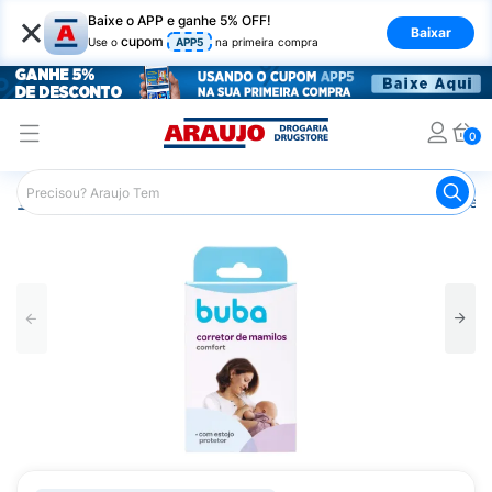
×
Baixe o APP e ganhe 5% OFF!
Baixar
cupom
Use o
APP5
na primeira compra
0
Araujo
Infantil
Cuidados para as Mamães
Protetores