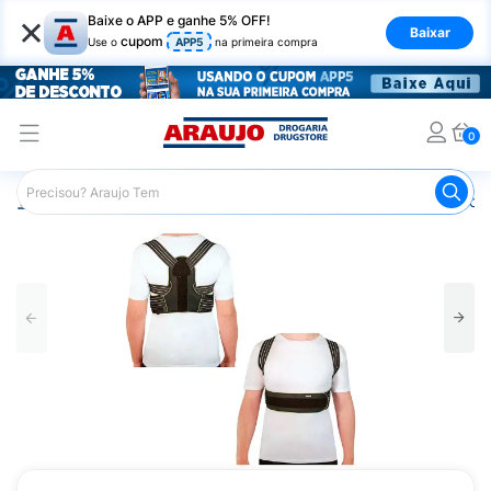
×
Baixe o APP e ganhe 5% OFF!
Baixar
cupom
Use o
APP5
na primeira compra
0
Araujo
Saúde e Bem Estar
Ortopédicos
Corretor Post