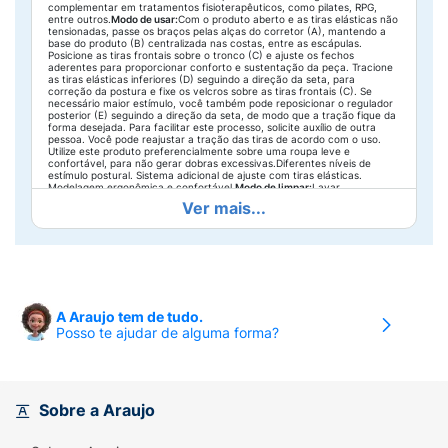
complementar em tratamentos fisioterapêuticos, como pilates, RPG,
entre outros.
Modo de usar:
Com o produto aberto e as tiras elásticas não
tensionadas, passe os braços pelas alças do corretor (A), mantendo a
base do produto (B) centralizada nas costas, entre as escápulas.
Posicione as tiras frontais sobre o tronco (C) e ajuste os fechos
aderentes para proporcionar conforto e sustentação da peça. Tracione
as tiras elásticas inferiores (D) seguindo a direção da seta, para
correção da postura e fixe os velcros sobre as tiras frontais (C). Se
necessário maior estímulo, você também pode reposicionar o regulador
posterior (E) seguindo a direção da seta, de modo que a tração fique da
forma desejada. Para facilitar este processo, solicite auxílio de outra
pessoa. Você pode reajustar a tração das tiras de acordo com o uso.
Utilize este produto preferencialmente sobre uma roupa leve e
confortável, para não gerar dobras excessivas.Diferentes níveis de
estímulo postural. Sistema adicional de ajuste com tiras elásticas.
Modelagem ergonômica e confortável.
Modo de limpar:
Lavar
manualmente com sabão neutro em água até 40°C, sem lavar ou secar
Ver mais...
em máquina, nem utilizar produtos clorados e solventes para remover
manchas. Ao secar, mantenha na sombra, na posição vertical, sem
torcer. Este produto não pode ser limpo a seco, passado a ferro, nem
receber vaporização ou tratamento a vapor. Ao lavar, mantenha os
fechos aderentes unidos ou cobertos para evitar danos ao produto.
Estas informações ajudam na manutenção adequada do produto.Esse
produto tem como embalagem uma caixa de papel, que é 100%
renovável e reciclável. Orientamos o descarte no lixo de papel ou lixo
seco. Lembre-se de recortar e guardar as indicações de uso descritas
A Araujo tem de tudo.
no verso da embalagem antes de descartá-la, isso será útil para
Posso te ajudar de alguma forma?
eventuais consultas.Esse produto é composto por tecido e fios de
poliester, elastodieno e partes em poliamida. Devido a dificuldade de
separação das partes, orientamos o descarte no lixo seco.
Sobre a Araujo