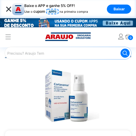
×
Baixe o APP e ganhe 5% OFF!
Baixar
cupom
Use o
APP5
na primeira compra
0
Araujo
Pet Shop
Cachorros
Anti-Inflamatório Canino