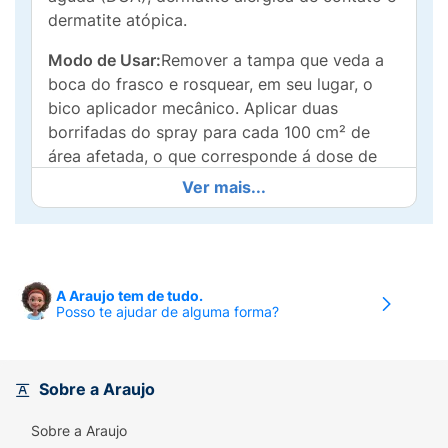
dermatite atópica.
Modo de Usar:
Remover a tampa que veda a
boca do frasco e rosquear, em seu lugar, o
bico aplicador mecânico. Aplicar duas
borrifadas do spray para cada 100 cm² de
área afetada, o que corresponde á dose de
1,52 µg de aceponato de hidrocortisona/cm²,
Ver mais...
1 vez ao dia, durante 7 dias. Para alguns
animais que não responderem ao tratamento
nos primeiros 7 dias, continuar a terapia por
mais 7 dias.
A Araujo tem de tudo.
Posso te ajudar de alguma forma?
Não administrar o produto sobre úlceras
cutâneas. Somente utilizar o produto por via
tópica.
Sobre a Araujo
Leia a bula antes de administrar o produto.
Sobre a Araujo