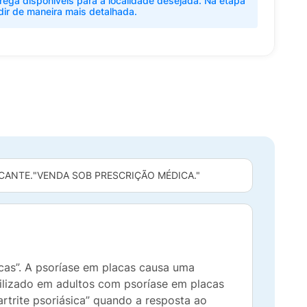
rega disponíveis para a localidade desejada. Na etapa
dir de maneira mais detalhada.
CANTE.
"VENDA SOB PRESCRIÇÃO MÉDICA."
cas”. A psoríase em placas causa uma
tilizado em adultos com psoríase em placas
rtrite psoriásica” quando a resposta ao