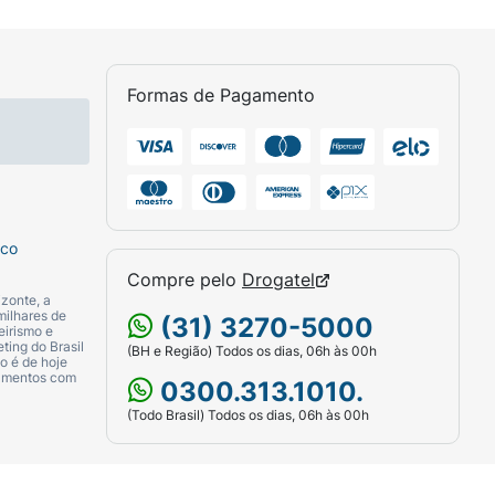
ão alérgica ao secuquinumabe ou a
Formas de Pagamento
co, peça orientação ao seu médico antes
sco
Compre pelo
Drogatel
zonte, a
milhares de
(31) 3270-5000
eirismo e
ting do Brasil
(BH e Região) Todos os dias, 06h às 00h
o é de hoje
camentos com
0300.313.1010.
(Todo Brasil) Todos os dias, 06h às 00h