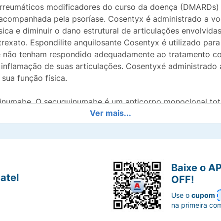
irreumáticos modificadores do curso da doença (DMARDs)
s acompanhada pela psoríase. Cosentyx é administrado a voc
física e diminuir o dano estrutural de articulações envolvid
xato. Espondilite anquilosante Cosentyx é utilizado par
que não tenham respondido adequadamente ao tratamento co
 inflamação de suas articulações. Cosentyxé administrado a
sua função física.
uinumabe. O secuquinumabe é um anticorpo monoclonal to
Ver mais...
s proteínas específicas do organismo. Ele pertence ao gr
iona neutralizando a atividade de uma proteína denominada 
e psoriásica e espondilite anquilosante. Em pacientes com p
es elevadas de uma proteína denominada IL-17A. Isso pode
as. Cosentyx neutraliza a IL-17A, reduzindo assim os sint
Baixe o A
bre como Cosentyx funciona ou porque este medicamento fo
atel
OFF!
 da saúde. Ao usar Cosentyx na psoríase, você será benefic
Use o
cupom
ão de sintomas como escamação, coceira e dor. Na artrite 
na primeira co
a doença, diminuindo o dano estrutural das articulações e
anquilosante, Cosentyx irá beneficiá-lo através da redução 