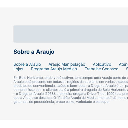
melhorando sua função física.
QUANDO NÃO DEVO USAR ESTE MEDICAMENTO?
qualquer um dos outros componentes de Cos
de usar Cosentyx.
Sobre a Araujo
Sobre a Araujo
Araujo Manipulação
Aplicativo
Aten
Lojas
Programa Araujo Médico
Trabalhe Conosco
Em Belo Horizonte, onde você estiver, tem sempre uma Araujo perto de
Araujo está presente em todas as regiões da capital e em várias cidade
produtos de conveniência, saúde e bem-estar, a Drogaria Araujo é um pa
compromisso com o cliente: ela é a primeira drogaria de Belo Horizonte a
– o Drogatel Araujo (1963), a primeira drogaria Drive-Thru (1990) e a 
que a Araujo se destaca. O “Padrão Araujo de Medicamentos” dá nome
garantias de procedência, preço baixo, variedade e estoque.