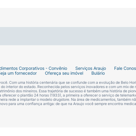
 Não use Cosentyx caso você tenha apresentado reaç
entyx (vide “Composição”). Caso você acredite ser alérgi
dimentos Corporativos - Convênio
Serviços Araujo
Fale Cono
Seja um fornecedor
Ofereça seu imóvel
Bulário
 você. Com uma história centenária que se confunde com a evolução de Belo Hori
s do interior do estado. Reconhecida pelos serviços inovadores e com um mix de 
trimônio dos mineiros. Essa trajetória de sucesso é também uma história de pion
 oferecer o plantão 24 horas (1933), a primeira a oferecer o serviço de telemarke
primeira rede a implantar o modelo drugstore. Na área de medicamentos, também nã
 novo para uma confiança antiga: de que na Araujo você sempre encontra medi