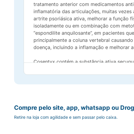
tratamento anterior com medicamentos ant
inflamatória das articulações, muitas veze
artrite psoriásica ativa, melhorar a função 
isoladamente ou em combinação com metotre
“espondilite anquilosante”, em pacientes 
principalmente a coluna vertebral causando
doença, incluindo a inflamação e melhorar a 
Cosentyx contém a substância ativa secuq
são proteínas que reconhecem e se ligam à
da interleucina (IL). Este medicamento func
elevados em doenças como a psoríase, artrit
anquilosante, o organismo produz quantidad
descamação, inchaço e articulações dolorid
de inflamação. Caso você tenha dúvidas so
Compre pelo site, app, whatsapp ou Drog
médico, farmacêutico ou outro profissional
Retire na loja com agilidade e sem passar pelo caixa.
prolongadas no clareamento da pele e reduç
através da redução dos sinais e sintomas d
atividades diárias normais. Na espondilite 