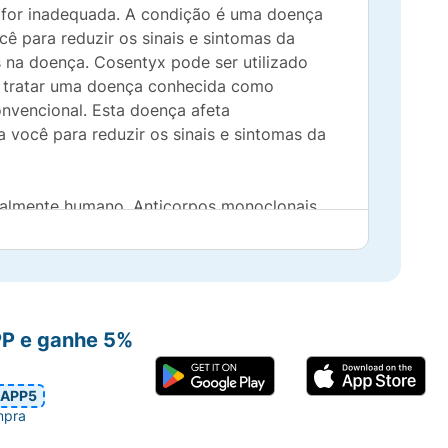
 for inadequada. A condição é uma doença
ê para reduzir os sinais e sintomas da
as na doença. Cosentyx pode ser utilizado
a tratar uma doença conhecida como
nvencional. Esta doença afeta
 você para reduzir os sinais e sintomas da
talmente humano. Anticorpos monoclonais
upo de medicamentos denominado inibidores
IL-17A, que está presente em níveis
soríase, artrite psoriásica e espondilite
 causar sintomas como coceira, dor,
omas da doença pela diminuição do processo
PP e ganhe 5%
i prescrito para você, pergunte ao seu
iado ao obter melhoras rápidas e
APP5
psoriásica, Cosentyx irá beneficiá-lo
mpra
 melhorando a sua capacidade de fazer as
dos sinais e sintomas da sua doença e