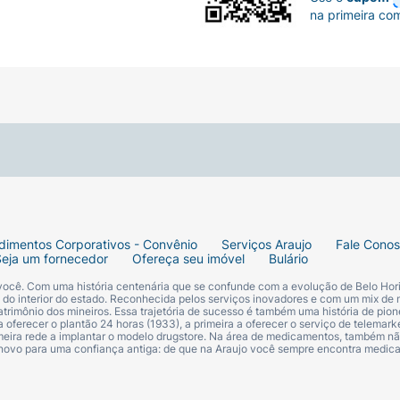
na primeira co
dimentos Corporativos - Convênio
Serviços Araujo
Fale Cono
Seja um fornecedor
Ofereça seu imóvel
Bulário
 você. Com uma história centenária que se confunde com a evolução de Belo Hori
s do interior do estado. Reconhecida pelos serviços inovadores e com um mix de 
trimônio dos mineiros. Essa trajetória de sucesso é também uma história de pion
 oferecer o plantão 24 horas (1933), a primeira a oferecer o serviço de telemarke
primeira rede a implantar o modelo drugstore. Na área de medicamentos, também nã
 novo para uma confiança antiga: de que na Araujo você sempre encontra medi