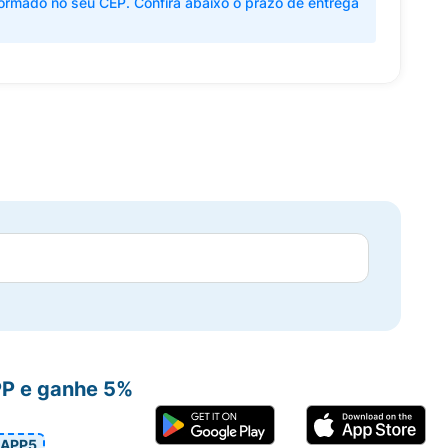
ormado no seu CEP. Confira abaixo o prazo de entrega
PP e ganhe 5%
APP5