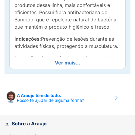
produtos dessa linha, mais confortáveis e
eficientes. Possui fibra antibacteriana de
Bamboo, que é repelente natural de bactéria
que mantém o produto higiênico e fresco.
Indicações:
Prevenção de lesões durante as
atividades físicas, protegendo a musculatura.
Instruções de uso:
Vestir o produto através
Ver mais...
do orifício superior, puxando-o até que fique
na posição confortável na coxa.
Composição:
40% poliéster. 20% Nylon. 30%
Borracha. 10% Elastano.
A Araujo tem de tudo.
Posso te ajudar de alguma forma?
Sobre a Araujo