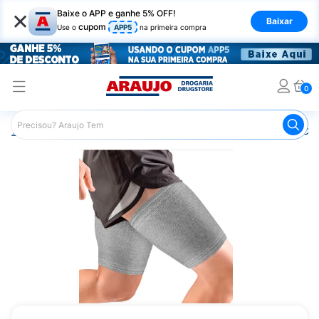
×
Baixe o APP e ganhe 5% OFF!
Baixar
cupom
Use o
APP5
na primeira compra
0
Araujo
Saúde e Bem Estar
Ortopédicos
Coxal
Cox