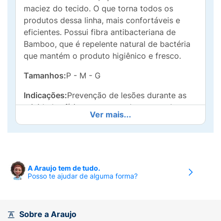
maciez do tecido. O que torna todos os
produtos dessa linha, mais confortáveis e
eficientes. Possui fibra antibacteriana de
Bamboo, que é repelente natural de bactéria
que mantém o produto higiênico e fresco.
Tamanhos:
P - M - G
Indicações:
Prevenção de lesões durante as
atividades físicas, protegendo a musculatura.
Ver mais...
Instruções de Uso:
Vestir o produto através
do orifício superior, puxando-o até que fique
na posição confortável na coxa.
A Araujo tem de tudo.
Composição:
40% poliéster. 20% Nylon. 30%
Posso te ajudar de alguma forma?
Borracha. 10% Elastan.
Sobre a Araujo