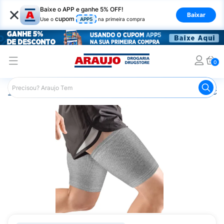
×
Baixe o APP e ganhe 5% OFF!
Baixar
cupom
Use o
APP5
na primeira compra
0
Araujo
Saúde e Bem Estar
Ortopédicos
Coxal
Cox