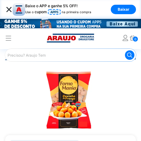
×
Baixe o APP e ganhe 5% OFF!
Baixar
cupom
Use o
APP5
na primeira compra
0
Araujo
Mercado
Alimentos Congelados e de Geladeira