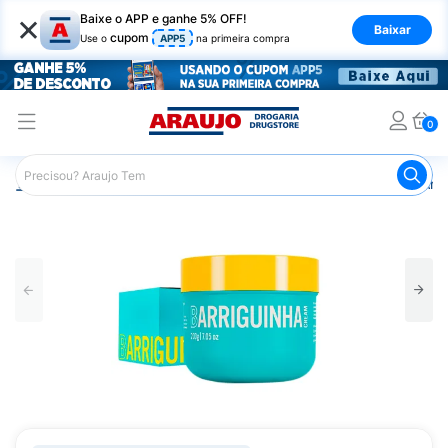
×
Baixe o APP e ganhe 5% OFF!
Baixar
cupom
Use o
APP5
na primeira compra
0
Araujo
Beleza e Cuidados
Cuidado com o Corpo
Anti