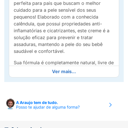
perfeita para pais que buscam o melhor
cuidado para a pele sensível dos seus
pequenos! Elaborado com a conhecida
calêndula, que possui propriedades anti-
inflamatórias e cicatrizantes, este creme é a
solução eficaz para prevenir e tratar
assaduras, mantendo a pele do seu bebê
saudável e confortável.
Sua fórmula é completamente natural, livre de
fragrâncias sintéticas e conservantes,
Ver mais...
garantindo uma experiência segura e suave. A
aplicação regular do creme após cada troca
de fraldas não só protege contra a umidade,
mas também forma uma barreira de defesa
A Araujo tem de tudo.
que ajuda a acalmar e regenerar a pele
Posso te ajudar de alguma forma?
irritada. O resultado? Menos preocupação e
mais sorrisos!