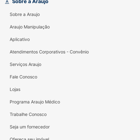
Ideal para o uso diário, ele se encaixa
Sobre a Araujo
perfeitamente na rotina de cuidados com o
Sobre a Araujo
bebê, tornando os momentos de troca de
fraldas mais fáceis e tranquilos. Confie no
Araujo Manipulação
poder da natureza com Weleda Baby
Calêndula e proporcione ao seu pequeno o
Aplicativo
carinho e a proteção que ele merece!
Atendimentos Corporativos - Convênio
Serviços Araujo
Fale Conosco
Lojas
Programa Araujo Médico
Trabalhe Conosco
Seja um fornecedor
Ofereça seu imóvel