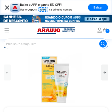
×
Baixe o APP e ganhe 5% OFF!
Baixar
cupom
Use o
APP5
na primeira compra
0
Araujo
Infantil
Troca de Fraldas
Pomada para Assadu