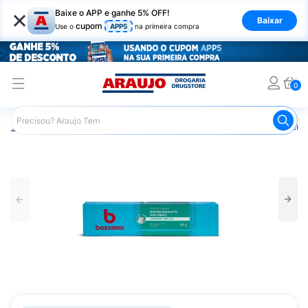
×
Baixe o APP e ganhe 5% OFF!
Baixar
cupom
Use o
APP5
na primeira compra
0
Araujo
Higiene Pessoal
Cuidados com a Barba
Creme