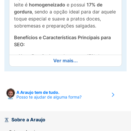
leite é
homogeneizado
e possui
17% de
gordura
, sendo a opção ideal para dar aquele
toque especial e suave a pratos doces,
sobremesas e preparações salgadas.
Benefícios e Características Principais para
SEO:
Nova Receita Leve:
Apresenta 17% de
Ver mais...
gordura, equilibrando sabor e textura,
sendo uma versão mais leve para o seu dia
a dia.
Versatilidade na Cozinha:
Indispensável na
A Araujo tem de tudo.
preparação de mousses, ganaches,
Posso te ajudar de alguma forma?
strogonoffs, molhos e sopas, garantindo
uma textura mais
cremosa
e aveludada.
Sobre a Araujo
Qualidade Homogeneizada:
O processo de
homogeneização garante uma consistência