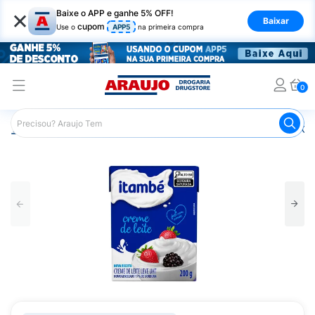
×
Baixe o APP e ganhe 5% OFF!
Baixar
cupom
Use o
APP5
na primeira compra
0
Araujo
Mercado
Laticínios
Creme de Leite Itambé C